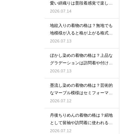
愛い絣織りは普段着感覚で楽しめ
る
2026.07.14
地紋入りの着物の格は？無地でも
地模様が入ると格が上がる格式を
解説
2026.07.13
ぼかし染めの着物の格は？上品な
グラデーションは訪問着や付け下
げで格調アップ
2026.07.13
墨流し染めの着物の格は？芸術的
なマーブル模様はセミフォーマル
な装いにも映える
2026.07.12
丹後ちりめんの着物の格は？絹地
として留袖や訪問着に使われる高
級素材
2026.07.12