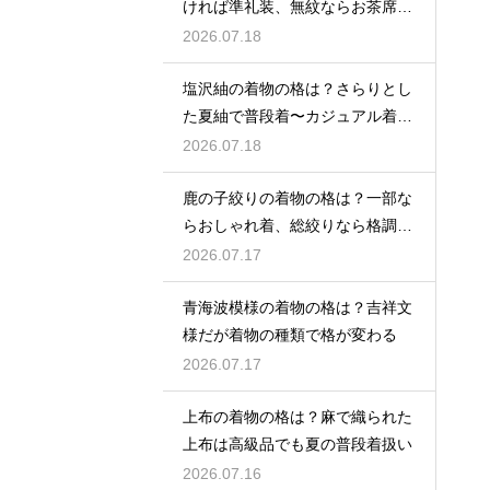
ければ準礼装、無紋ならお茶席向
きの格
2026.07.18
塩沢紬の着物の格は？さらりとし
た夏紬で普段着〜カジュアル着物
として活躍
2026.07.18
鹿の子絞りの着物の格は？一部な
らおしゃれ着、総絞りなら格調高
い晴れ着に
2026.07.17
青海波模様の着物の格は？吉祥文
様だが着物の種類で格が変わる
2026.07.17
上布の着物の格は？麻で織られた
上布は高級品でも夏の普段着扱い
2026.07.16