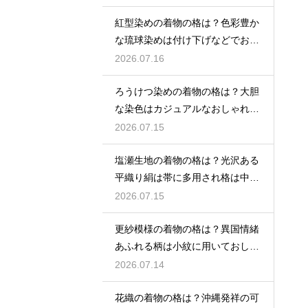
紅型染めの着物の格は？色彩豊か
な琉球染めは付け下げなどでおし
ゃれ着向き
2026.07.16
ろうけつ染めの着物の格は？大胆
な染色はカジュアルなおしゃれ着
に最適
2026.07.15
塩瀬生地の着物の格は？光沢ある
平織り絹は帯に多用され格は中位
程度
2026.07.15
更紗模様の着物の格は？異国情緒
あふれる柄は小紋に用いておしゃ
れ着向き
2026.07.14
花織の着物の格は？沖縄発祥の可