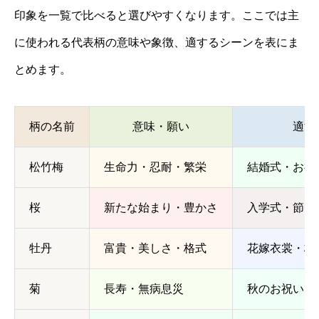
印象を一覧で比べると選びやすくなります。ここでは主
に使われる代表柄の意味や象徴、適するシーンを表にま
とめます。
柄の名前
意味・願い
適す
松竹梅
生命力・忍耐・繁栄
結婚式・お祝
桜
新たな始まり・豊かさ
入学式・節目
牡丹
富貴・美しさ・格式
花嫁衣裳・格
菊
長寿・無病息災
秋のお祝い・