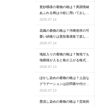
更紗模様の着物の格は？異国情緒
あふれる柄は小紋に用いておしゃ
れ着向き
2026.07.14
花織の着物の格は？沖縄発祥の可
愛い絣織りは普段着感覚で楽しめ
る
2026.07.14
地紋入りの着物の格は？無地でも
地模様が入ると格が上がる格式を
解説
2026.07.13
ぼかし染めの着物の格は？上品な
グラデーションは訪問着や付け下
げで格調アップ
2026.07.13
墨流し染めの着物の格は？芸術的