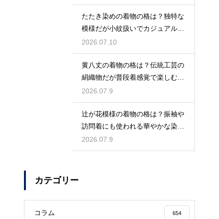
たたき染めの着物の格は？独特な
模様だが小紋扱いでカジュアルに
着こなす
2026.07.10
黄八丈の着物の格は？伝統工芸の
絹織物だが普段着感覚で楽しむお
しゃれ着
2026.07.9
辻が花模様の着物の格は？振袖や
訪問着にも使われる華やかな染め
の格式
2026.07.9
カテゴリー
コラム
654