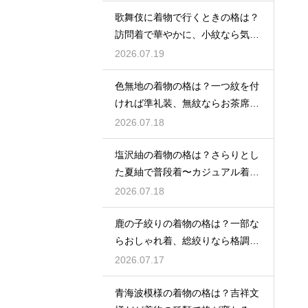
歌舞伎に着物で行くときの格は？
訪問着で華やかに、小紋なら気軽
な観劇に
2026.07.19
色無地の着物の格は？一つ紋を付
ければ準礼装、無紋ならお茶席向
きの格
2026.07.18
塩沢紬の着物の格は？さらりとし
た夏紬で普段着〜カジュアル着物
として活躍
2026.07.18
鹿の子絞りの着物の格は？一部な
らおしゃれ着、総絞りなら格調高
い晴れ着に
2026.07.17
青海波模様の着物の格は？吉祥文