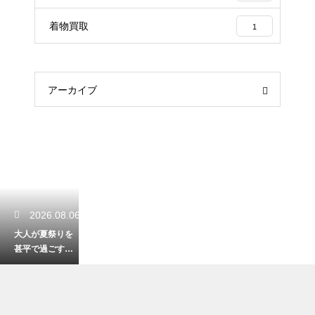
着物買取
1
アーカイブ
2026.08.06
大人が夏祭りを
甚平で過ごす粋
なコーデ！かっ
こよく決める