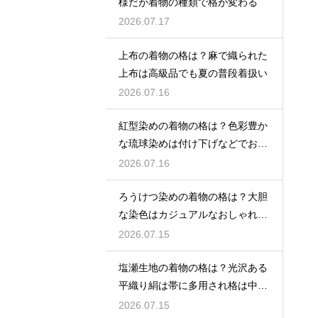
様だが着物の種類で格が変わる
2026.07.17
上布の着物の格は？麻で織られた
上布は高級品でも夏の普段着扱い
2026.07.16
紅型染めの着物の格は？色彩豊か
な琉球染めは付け下げなどでおし
ゃれ着向き
2026.07.16
ろうけつ染めの着物の格は？大胆
な染色はカジュアルなおしゃれ着
に最適
2026.07.15
塩瀬生地の着物の格は？光沢ある
平織り絹は帯に多用され格は中位
程度
2026.07.15