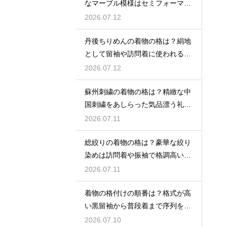
なマーブル模様はセミフォーマル
な装いにも映える
2026.07.12
丹後ちりめんの着物の格は？絹地
として留袖や訪問着に使われる高
級素材
2026.07.12
蘇州刺繍の着物の格は？精緻な中
国刺繍をあしらった気品漂う礼装
着
2026.07.11
総絞りの着物の格は？豪華な絞り
染めは訪問着や振袖で格調高い印
象に
2026.07.11
着物の格付けの順番は？格式が高
い黒留袖から普段着まで序列を解
説
2026.07.10