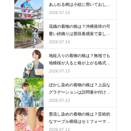
あふれる柄は小紋に用いておしゃ
れ着向き
2026.07.14
花織の着物の格は？沖縄発祥の可
愛い絣織りは普段着感覚で楽しめ
る
2026.07.14
地紋入りの着物の格は？無地でも
地模様が入ると格が上がる格式を
解説
2026.07.13
ぼかし染めの着物の格は？上品な
グラデーションは訪問着や付け下
げで格調アップ
2026.07.13
墨流し染めの着物の格は？芸術的
なマーブル模様はセミフォーマル
な装いにも映える
2026.07.12