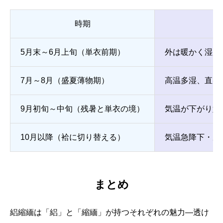
時期
5月末～6月上旬（単衣前期）
外は暖かく湿度
7月～8月（盛夏薄物期）
高温多湿、直射
9月初旬～中旬（残暑と単衣の境）
気温が下がり始
10月以降（袷に切り替える）
気温急降下・風
まとめ
絽縮緬は「絽」と「縮緬」が持つそれぞれの魅力—透け