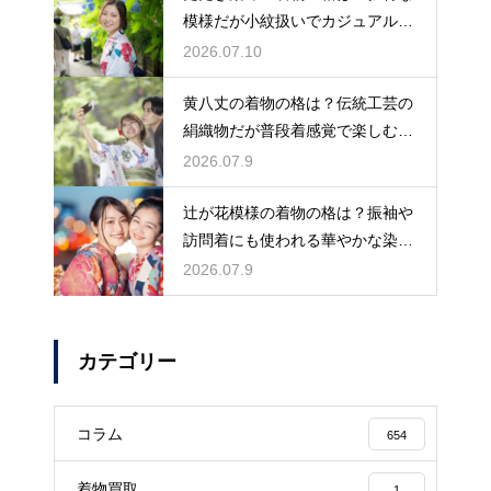
模様だが小紋扱いでカジュアルに
着こなす
2026.07.10
黄八丈の着物の格は？伝統工芸の
絹織物だが普段着感覚で楽しむお
しゃれ着
2026.07.9
辻が花模様の着物の格は？振袖や
訪問着にも使われる華やかな染め
の格式
2026.07.9
カテゴリー
コラム
654
着物買取
1