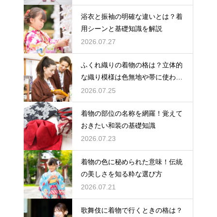
浴衣と振袖の明確な違いとは？着
用シーンと基礎知識を解説
2026.07.27
ふくれ織りの着物の格は？立体的
な織り模様は色無地や帯に使われ
格は控えめ
2026.07.25
着物の部位の名称を網羅！覚えて
おきたい和装の基礎知識
2026.07.23
着物の色に秘められた意味！伝統
の美しさを知る粋な選び方
2026.07.21
歌舞伎に着物で行くときの格は？