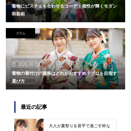
着物にビスチェを合わせるコーデ！個性が輝くモダン
和装術
コラム
2026.08.02
着物の着付けの資格はどれがおすすめ？プロを目指す
選び方
最近の記事
大人が夏祭りを甚平で過ごす粋な