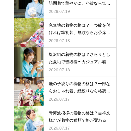
訪問着で華やかに、小紋なら気軽
な観劇に
2026.07.19
色無地の着物の格は？一つ紋を付
ければ準礼装、無紋ならお茶席向
きの格
2026.07.18
塩沢紬の着物の格は？さらりとし
た夏紬で普段着〜カジュアル着物
として活躍
2026.07.18
鹿の子絞りの着物の格は？一部な
らおしゃれ着、総絞りなら格調高
い晴れ着に
2026.07.17
青海波模様の着物の格は？吉祥文
様だが着物の種類で格が変わる
2026.07.17