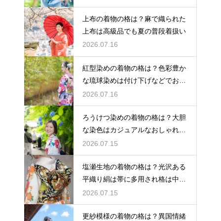
上布の着物の格は？麻で織られた
上布は高級品でも夏の普段着扱い
2026.07.16
紅型染めの着物の格は？色彩豊か
な琉球染めは付け下げなどでおし
ゃれ着向き
2026.07.16
ろうけつ染めの着物の格は？大胆
な染色はカジュアルなおしゃれ着
に最適
2026.07.15
塩瀬生地の着物の格は？光沢ある
平織り絹は帯に多用され格は中位
程度
2026.07.15
更紗模様の着物の格は？異国情緒