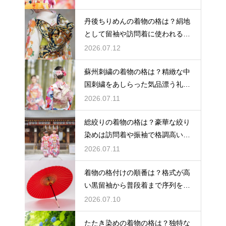
丹後ちりめんの着物の格は？絹地
として留袖や訪問着に使われる高
級素材
2026.07.12
蘇州刺繍の着物の格は？精緻な中
国刺繍をあしらった気品漂う礼装
着
2026.07.11
総絞りの着物の格は？豪華な絞り
染めは訪問着や振袖で格調高い印
象に
2026.07.11
着物の格付けの順番は？格式が高
い黒留袖から普段着まで序列を解
説
2026.07.10
たたき染めの着物の格は？独特な