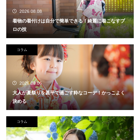
2026.08.08
着物の着付けは自分で簡単できる！綺麗に着こなすプ
ロの技
コラム
2026.08.06
大人が夏祭りを甚平で過ごす粋なコーデ！かっこよく
決める
コラム