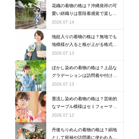
花織の着物の格は？沖縄発祥の可
愛い絣織りは普段着感覚で楽しめ
る
2026.07.14
地紋入りの着物の格は？無地でも
地模様が入ると格が上がる格式を
解説
2026.07.13
ぼかし染めの着物の格は？上品な
グラデーションは訪問着や付け下
げで格調アップ
2026.07.13
墨流し染めの着物の格は？芸術的
なマーブル模様はセミフォーマル
な装いにも映える
2026.07.12
丹後ちりめんの着物の格は？絹地
として留袖や訪問着に使われる高