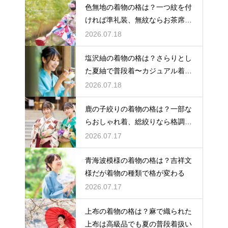
色無地の着物の格は？一つ紋を付
ければ準礼装、無紋ならお茶席向
きの格
2026.07.18
塩沢紬の着物の格は？さらりとし
た夏紬で普段着〜カジュアル着物
として活躍
2026.07.18
鹿の子絞りの着物の格は？一部な
らおしゃれ着、総絞りなら格調高
い晴れ着に
2026.07.17
青海波模様の着物の格は？吉祥文
様だが着物の種類で格が変わる
2026.07.17
上布の着物の格は？麻で織られた
上布は高級品でも夏の普段着扱い