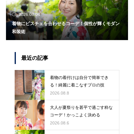
2026.08.04
着物にビスチェを合わせるコーデ！個性が輝くモダン
和装術
最近の記事
着物の着付けは自分で簡単でき
る！綺麗に着こなすプロの技
2026.08.8
大人が夏祭りを甚平で過ごす粋な
コーデ！かっこよく決める
2026.08.6