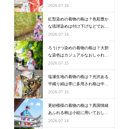
2026.07.16
紅型染めの着物の格は？色彩豊か
な琉球染めは付け下げなどでおし
ゃれ着向き
2026.07.16
ろうけつ染めの着物の格は？大胆
な染色はカジュアルなおしゃれ着
に最適
2026.07.15
塩瀬生地の着物の格は？光沢ある
平織り絹は帯に多用され格は中位
程度
2026.07.15
更紗模様の着物の格は？異国情緒
あふれる柄は小紋に用いておしゃ
れ着向き
2026.07.14