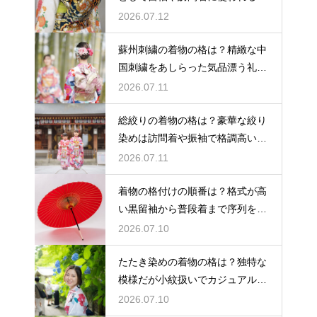
級素材
2026.07.12
蘇州刺繍の着物の格は？精緻な中
国刺繍をあしらった気品漂う礼装
着
2026.07.11
総絞りの着物の格は？豪華な絞り
染めは訪問着や振袖で格調高い印
象に
2026.07.11
着物の格付けの順番は？格式が高
い黒留袖から普段着まで序列を解
説
2026.07.10
たたき染めの着物の格は？独特な
模様だが小紋扱いでカジュアルに
着こなす
2026.07.10