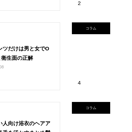
2
コラム
ンツだけは男と女でO
と衛生面の正解
08
4
コラム
い人向け浴衣のヘアア