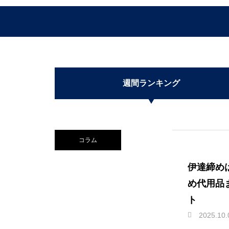
週間ランキング
コラム
伊達締め
め代用品
ト
2025.10.