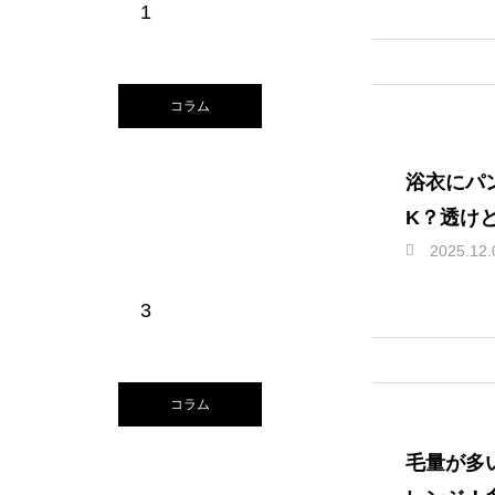
1
コラム
浴衣にパ
K？透け
2025.12.
3
コラム
毛量が多