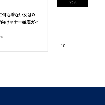
コラム
に何も着ない女はO
者向けマナー徹底ガイ
20
10