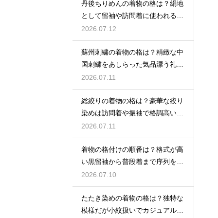
丹後ちりめんの着物の格は？絹地
として留袖や訪問着に使われる高
級素材
2026.07.12
蘇州刺繍の着物の格は？精緻な中
国刺繍をあしらった気品漂う礼装
着
2026.07.11
総絞りの着物の格は？豪華な絞り
染めは訪問着や振袖で格調高い印
象に
2026.07.11
着物の格付けの順番は？格式が高
い黒留袖から普段着まで序列を解
説
2026.07.10
たたき染めの着物の格は？独特な
模様だが小紋扱いでカジュアルに