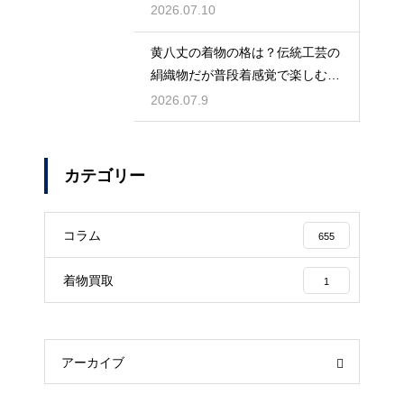
着こなす
2026.07.10
黄八丈の着物の格は？伝統工芸の
絹織物だが普段着感覚で楽しむお
しゃれ着
2026.07.9
カテゴリー
コラム
655
着物買取
1
アーカイブ