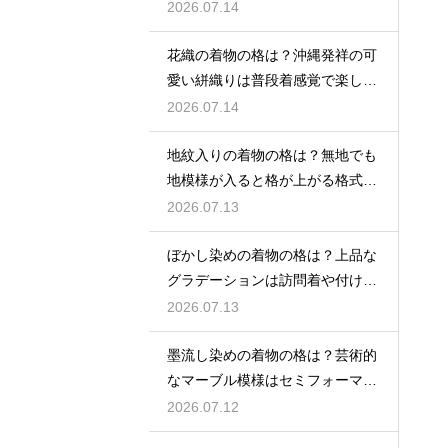
れ着向き
2026.07.14
花織の着物の格は？沖縄発祥の可
愛い絣織りは普段着感覚で楽しめ
る
2026.07.14
地紋入りの着物の格は？無地でも
地模様が入ると格が上がる格式を
解説
2026.07.13
ぼかし染めの着物の格は？上品な
グラデーションは訪問着や付け下
げで格調アップ
2026.07.13
墨流し染めの着物の格は？芸術的
なマーブル模様はセミフォーマル
な装いにも映える
2026.07.12