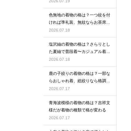
な観劇に
2026.07.19
色無地の着物の格は？一つ紋を付
ければ準礼装、無紋ならお茶席向
きの格
2026.07.18
塩沢紬の着物の格は？さらりとし
た夏紬で普段着〜カジュアル着物
として活躍
2026.07.18
鹿の子絞りの着物の格は？一部な
らおしゃれ着、総絞りなら格調高
い晴れ着に
2026.07.17
青海波模様の着物の格は？吉祥文
様だが着物の種類で格が変わる
2026.07.17