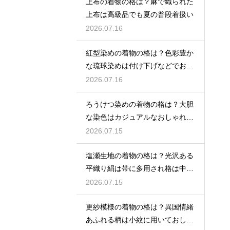
上布の着物の格は？麻で織られた
上布は高級品でも夏の普段着扱い
2026.07.16
紅型染めの着物の格は？色彩豊か
な琉球染めは付け下げなどでおし
ゃれ着向き
2026.07.16
ろうけつ染めの着物の格は？大胆
な染色はカジュアルなおしゃれ着
に最適
2026.07.15
塩瀬生地の着物の格は？光沢ある
平織り絹は帯に多用され格は中位
程度
2026.07.15
更紗模様の着物の格は？異国情緒
あふれる柄は小紋に用いておしゃ