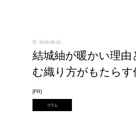
2026.06.21
結城紬が暖かい理由
む織り方がもたらす
[PR]
コラム