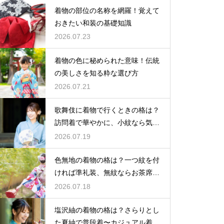
着物の部位の名称を網羅！覚えて
おきたい和装の基礎知識
2026.07.23
着物の色に秘められた意味！伝統
の美しさを知る粋な選び方
2026.07.21
歌舞伎に着物で行くときの格は？
訪問着で華やかに、小紋なら気軽
な観劇に
2026.07.19
色無地の着物の格は？一つ紋を付
ければ準礼装、無紋ならお茶席向
きの格
2026.07.18
塩沢紬の着物の格は？さらりとし
た夏紬で普段着〜カジュアル着物