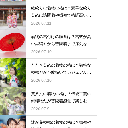
総絞りの着物の格は？豪華な絞り
染めは訪問着や振袖で格調高い印
象に
2026.07.11
着物の格付けの順番は？格式が高
い黒留袖から普段着まで序列を解
説
2026.07.10
たたき染めの着物の格は？独特な
模様だが小紋扱いでカジュアルに
着こなす
2026.07.10
黄八丈の着物の格は？伝統工芸の
絹織物だが普段着感覚で楽しむお
しゃれ着
2026.07.9
辻が花模様の着物の格は？振袖や