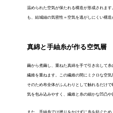
温められた空気が保たれる構造が形成されます
も、結城紬の気密性＝空気を逃がしにくい構造
真綿と手紬糸が作る空気層
繭から煮繭し、重ねた真綿を手で引き出して糸
繊維を重ねます。この繊維の間にミクロな空気
そのため布全体がふんわりとして触れるだけで
気を包み込みやすく、繊維と糸の細かな凹凸や
また、手紬糸では撚りをかけずに糸を紡ぐため