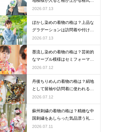
地模様が入ると格が上がる格式を
解説
2026.07.13
ぼかし染めの着物の格は？上品な
グラデーションは訪問着や付け下
げで格調アップ
2026.07.13
墨流し染めの着物の格は？芸術的
なマーブル模様はセミフォーマル
な装いにも映える
2026.07.12
丹後ちりめんの着物の格は？絹地
として留袖や訪問着に使われる高
級素材
2026.07.12
蘇州刺繍の着物の格は？精緻な中
国刺繍をあしらった気品漂う礼装
着
2026.07.11