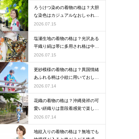
ろうけつ染めの着物の格は？大胆
な染色はカジュアルなおしゃれ着
に最適
2026.07.15
塩瀬生地の着物の格は？光沢ある
平織り絹は帯に多用され格は中位
程度
2026.07.15
更紗模様の着物の格は？異国情緒
あふれる柄は小紋に用いておしゃ
れ着向き
2026.07.14
花織の着物の格は？沖縄発祥の可
愛い絣織りは普段着感覚で楽しめ
る
2026.07.14
地紋入りの着物の格は？無地でも