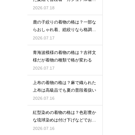
として活躍
2026.07.18
鹿の子絞りの着物の格は？一部な
らおしゃれ着、総絞りなら格調高
い晴れ着に
2026.07.17
青海波模様の着物の格は？吉祥文
様だが着物の種類で格が変わる
2026.07.17
上布の着物の格は？麻で織られた
上布は高級品でも夏の普段着扱い
2026.07.16
紅型染めの着物の格は？色彩豊か
な琉球染めは付け下げなどでおし
ゃれ着向き
2026.07.16