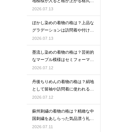
地模様が入ると格が上がる格式を
解説
2026.07.13
ぼかし染めの着物の格は？上品な
グラデーションは訪問着や付け下
げで格調アップ
2026.07.13
墨流し染めの着物の格は？芸術的
なマーブル模様はセミフォーマル
な装いにも映える
2026.07.12
丹後ちりめんの着物の格は？絹地
として留袖や訪問着に使われる高
級素材
2026.07.12
蘇州刺繍の着物の格は？精緻な中
国刺繍をあしらった気品漂う礼装
着
2026.07.11