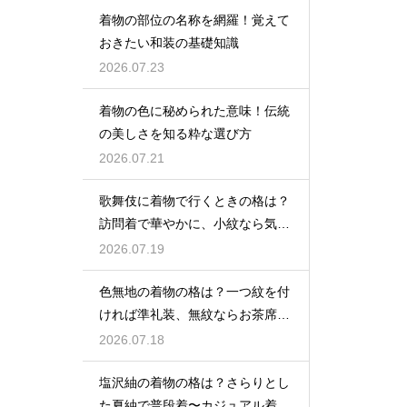
着物の部位の名称を網羅！覚えて
おきたい和装の基礎知識
2026.07.23
着物の色に秘められた意味！伝統
の美しさを知る粋な選び方
2026.07.21
歌舞伎に着物で行くときの格は？
訪問着で華やかに、小紋なら気軽
な観劇に
2026.07.19
色無地の着物の格は？一つ紋を付
ければ準礼装、無紋ならお茶席向
きの格
2026.07.18
塩沢紬の着物の格は？さらりとし
た夏紬で普段着〜カジュアル着物