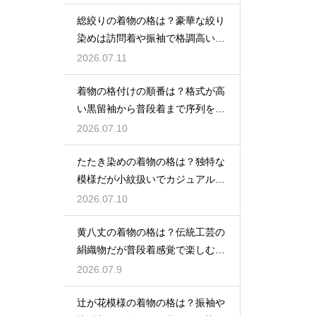
総絞りの着物の格は？豪華な絞り
染めは訪問着や振袖で格調高い印
象に
2026.07.11
着物の格付けの順番は？格式が高
い黒留袖から普段着まで序列を解
説
2026.07.10
たたき染めの着物の格は？独特な
模様だが小紋扱いでカジュアルに
着こなす
2026.07.10
黄八丈の着物の格は？伝統工芸の
絹織物だが普段着感覚で楽しむお
しゃれ着
2026.07.9
辻が花模様の着物の格は？振袖や