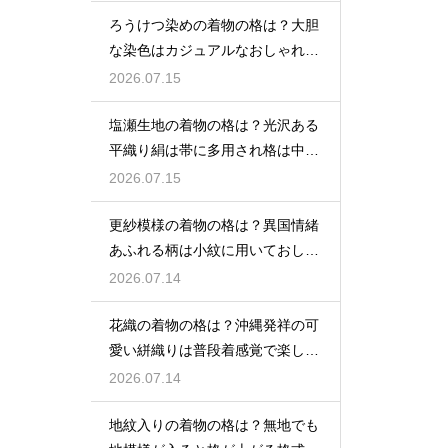
ろうけつ染めの着物の格は？大胆
な染色はカジュアルなおしゃれ着
に最適
2026.07.15
塩瀬生地の着物の格は？光沢ある
平織り絹は帯に多用され格は中位
程度
2026.07.15
更紗模様の着物の格は？異国情緒
あふれる柄は小紋に用いておしゃ
れ着向き
2026.07.14
花織の着物の格は？沖縄発祥の可
愛い絣織りは普段着感覚で楽しめ
る
2026.07.14
地紋入りの着物の格は？無地でも