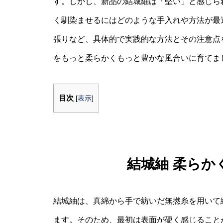
す。しかし、新品の結城紬は「堅い」と感じら
く馴染ませるにはどのような手入れや方法が最
張りなど、具体的で実践的な方法とその注意点
をもっと柔らかくもっと豊かな風合いに育てま
目次
[
表示
]
結城紬 柔らか
結城紬は、真綿から手で紡いだ無撚糸を用いて
ます。そのため、最初は表面が硬く感じること