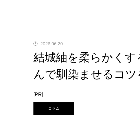
2026.06.20
結城紬を柔らかくす
んで馴染ませるコツ
[PR]
コラム