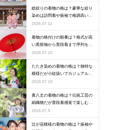
総絞りの着物の格は？豪華な絞り
染めは訪問着や振袖で格調高い印
象に
2026.07.11
着物の格付けの順番は？格式が高
い黒留袖から普段着まで序列を解
説
2026.07.10
たたき染めの着物の格は？独特な
模様だが小紋扱いでカジュアルに
着こなす
2026.07.10
黄八丈の着物の格は？伝統工芸の
絹織物だが普段着感覚で楽しむお
しゃれ着
2026.07.9
辻が花模様の着物の格は？振袖や