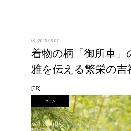
2026.06.07
着物の柄「御所車」
雅を伝える繁栄の吉
[PR]
コラム