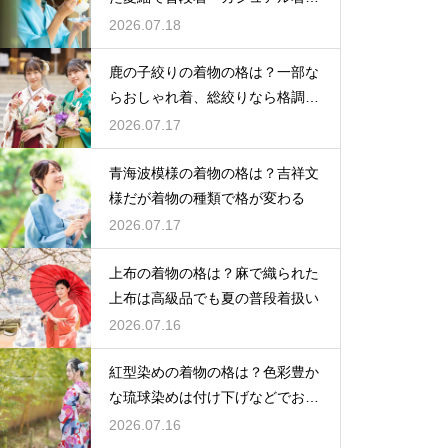
として活躍
2026.07.18
鹿の子絞りの着物の格は？一部な
らおしゃれ着、総絞りなら格調高
い晴れ着に
2026.07.17
青海波模様の着物の格は？吉祥文
様だが着物の種類で格が変わる
2026.07.17
上布の着物の格は？麻で織られた
上布は高級品でも夏の普段着扱い
2026.07.16
紅型染めの着物の格は？色彩豊か
な琉球染めは付け下げなどでおし
ゃれ着向き
2026.07.16