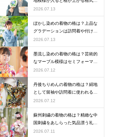
地模様が入ると格が上がる格式を
解説
2026.07.13
ぼかし染めの着物の格は？上品な
グラデーションは訪問着や付け下
げで格調アップ
2026.07.13
墨流し染めの着物の格は？芸術的
なマーブル模様はセミフォーマル
な装いにも映える
2026.07.12
丹後ちりめんの着物の格は？絹地
として留袖や訪問着に使われる高
級素材
2026.07.12
蘇州刺繍の着物の格は？精緻な中
国刺繍をあしらった気品漂う礼装
着
2026.07.11