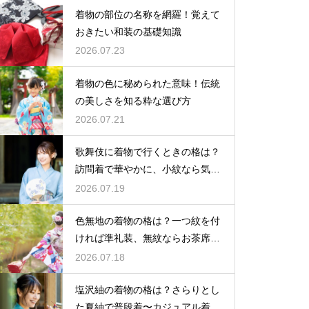
着物の部位の名称を網羅！覚えて
おきたい和装の基礎知識
2026.07.23
着物の色に秘められた意味！伝統
の美しさを知る粋な選び方
2026.07.21
歌舞伎に着物で行くときの格は？
訪問着で華やかに、小紋なら気軽
な観劇に
2026.07.19
色無地の着物の格は？一つ紋を付
ければ準礼装、無紋ならお茶席向
きの格
2026.07.18
塩沢紬の着物の格は？さらりとし
た夏紬で普段着〜カジュアル着物