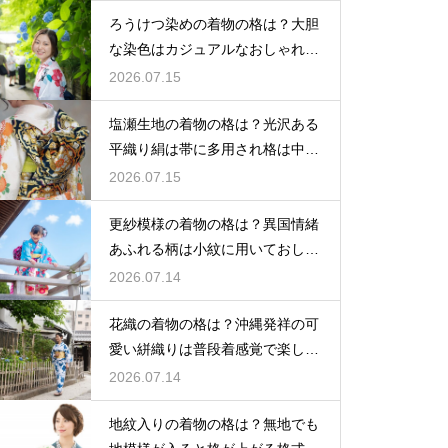
ろうけつ染めの着物の格は？大胆
な染色はカジュアルなおしゃれ着
に最適
2026.07.15
塩瀬生地の着物の格は？光沢ある
平織り絹は帯に多用され格は中位
程度
2026.07.15
更紗模様の着物の格は？異国情緒
あふれる柄は小紋に用いておしゃ
れ着向き
2026.07.14
花織の着物の格は？沖縄発祥の可
愛い絣織りは普段着感覚で楽しめ
る
2026.07.14
地紋入りの着物の格は？無地でも