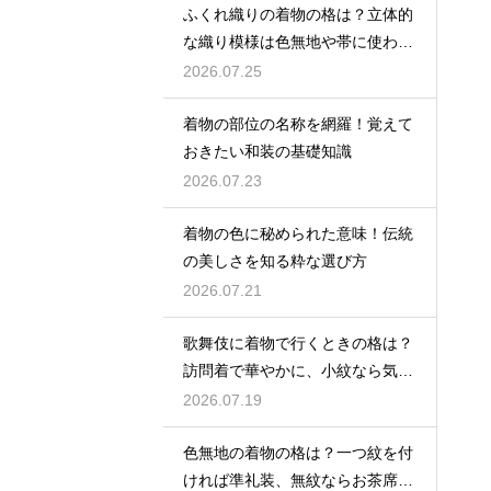
ふくれ織りの着物の格は？立体的
な織り模様は色無地や帯に使われ
格は控えめ
2026.07.25
着物の部位の名称を網羅！覚えて
おきたい和装の基礎知識
2026.07.23
着物の色に秘められた意味！伝統
の美しさを知る粋な選び方
2026.07.21
歌舞伎に着物で行くときの格は？
訪問着で華やかに、小紋なら気軽
な観劇に
2026.07.19
色無地の着物の格は？一つ紋を付
ければ準礼装、無紋ならお茶席向