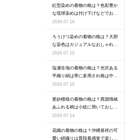
紅型染めの着物の格は？色彩豊か
な琉球染めは付け下げなどでおし
ゃれ着向き
2026.07.16
ろうけつ染めの着物の格は？大胆
な染色はカジュアルなおしゃれ着
に最適
2026.07.15
塩瀬生地の着物の格は？光沢ある
平織り絹は帯に多用され格は中位
程度
2026.07.15
更紗模様の着物の格は？異国情緒
あふれる柄は小紋に用いておしゃ
れ着向き
2026.07.14
花織の着物の格は？沖縄発祥の可
愛い絣織りは普段着感覚で楽しめ