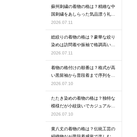
蘇州刺繍の着物の格は？精緻な中
国刺繍をあしらった気品漂う礼装
着
2026.07.11
総絞りの着物の格は？豪華な絞り
染めは訪問着や振袖で格調高い印
象に
2026.07.11
着物の格付けの順番は？格式が高
い黒留袖から普段着まで序列を解
説
2026.07.10
たたき染めの着物の格は？独特な
模様だが小紋扱いでカジュアルに
着こなす
2026.07.10
黄八丈の着物の格は？伝統工芸の
絹織物だが普段着感覚で楽しむお