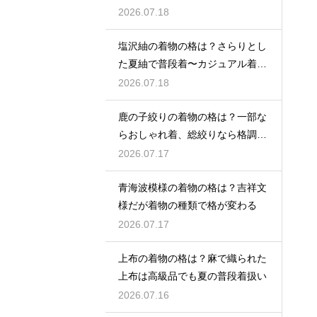
きの格
2026.07.18
塩沢紬の着物の格は？さらりとし
た夏紬で普段着〜カジュアル着物
として活躍
2026.07.18
鹿の子絞りの着物の格は？一部な
らおしゃれ着、総絞りなら格調高
い晴れ着に
2026.07.17
青海波模様の着物の格は？吉祥文
様だが着物の種類で格が変わる
2026.07.17
上布の着物の格は？麻で織られた
上布は高級品でも夏の普段着扱い
2026.07.16