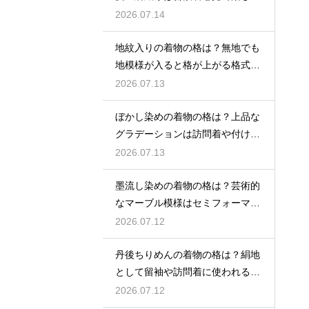
る
2026.07.14
地紋入りの着物の格は？無地でも
地模様が入ると格が上がる格式を
解説
2026.07.13
ぼかし染めの着物の格は？上品な
グラデーションは訪問着や付け下
げで格調アップ
2026.07.13
墨流し染めの着物の格は？芸術的
なマーブル模様はセミフォーマル
な装いにも映える
2026.07.12
丹後ちりめんの着物の格は？絹地
として留袖や訪問着に使われる高
級素材
2026.07.12