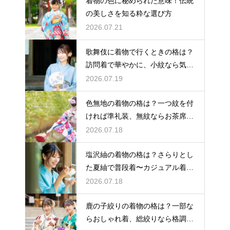
着物の色に秘められた意味！伝統
の美しさを知る粋な選び方
2026.07.21
歌舞伎に着物で行くときの格は？
訪問着で華やかに、小紋なら気軽
な観劇に
2026.07.19
色無地の着物の格は？一つ紋を付
ければ準礼装、無紋ならお茶席向
きの格
2026.07.18
塩沢紬の着物の格は？さらりとし
た夏紬で普段着〜カジュアル着物
として活躍
2026.07.18
鹿の子絞りの着物の格は？一部な
らおしゃれ着、総絞りなら格調高