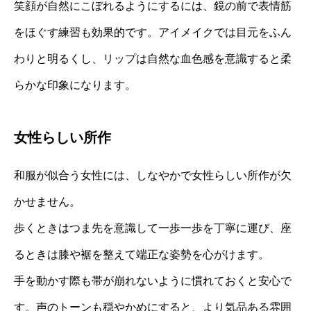
笑顔が自然にこぼれるようにするには、鏡の前で表情筋
をほぐす練習も効果的です。アイメイクでは目元をふん
わりと明るくし、リップは自然な血色感を意識すると柔
らかな印象になります。
女性らしい所作
和服が似合う女性には、しなやかで女性らしい所作が欠
かせません。
歩くときはつま先を意識して一歩一歩を丁寧に運び、座
るときは膝や裾を整えて端正な姿勢を心がけます。
手を動かす際も帯が崩れないように慣れておくと安心で
す。声のトーンも穏やかめにすると、より気品ある雰囲