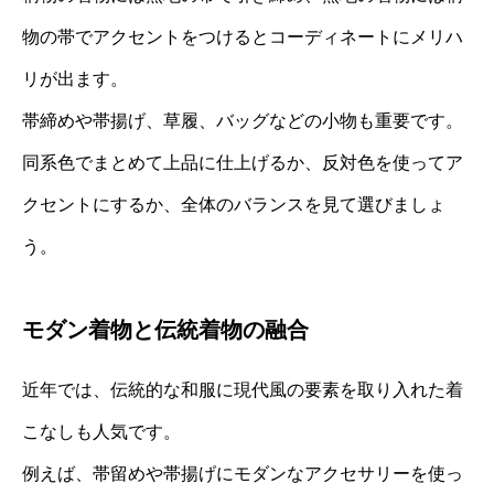
物の帯でアクセントをつけるとコーディネートにメリハ
リが出ます。
帯締めや帯揚げ、草履、バッグなどの小物も重要です。
同系色でまとめて上品に仕上げるか、反対色を使ってア
クセントにするか、全体のバランスを見て選びましょ
う。
モダン着物と伝統着物の融合
近年では、伝統的な和服に現代風の要素を取り入れた着
こなしも人気です。
例えば、帯留めや帯揚げにモダンなアクセサリーを使っ