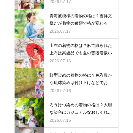
い晴れ着に
2026.07.17
青海波模様の着物の格は？吉祥文
様だが着物の種類で格が変わる
2026.07.17
上布の着物の格は？麻で織られた
上布は高級品でも夏の普段着扱い
2026.07.16
紅型染めの着物の格は？色彩豊か
な琉球染めは付け下げなどでおし
ゃれ着向き
2026.07.16
ろうけつ染めの着物の格は？大胆
な染色はカジュアルなおしゃれ着
に最適
2026.07.15