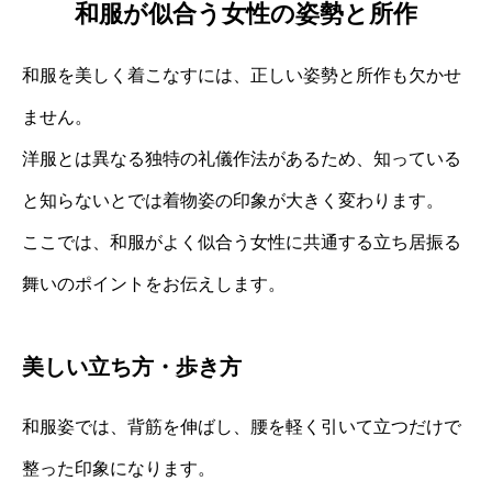
和服が似合う女性の姿勢と所作
和服を美しく着こなすには、正しい姿勢と所作も欠かせ
ません。
洋服とは異なる独特の礼儀作法があるため、知っている
と知らないとでは着物姿の印象が大きく変わります。
ここでは、和服がよく似合う女性に共通する立ち居振る
舞いのポイントをお伝えします。
美しい立ち方・歩き方
和服姿では、背筋を伸ばし、腰を軽く引いて立つだけで
整った印象になります。