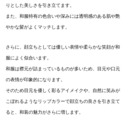
りとした美しさを引き立てます。
また、和服特有の色合いや深みには透明感のある肌や艶
やかな髪がよくマッチします。
さらに、顔立ちとしては優しい表情や柔らかな笑顔が和
服によく似合います。
和服は襟元が詰まっているものが多いため、目元や口元
の表情が印象的になります。
そのため目元を優しく彩るアイメイクや、自然に笑みが
こぼれるようなリップカラーで顔立ちの良さを引き立て
ると、和装の魅力がさらに増します。