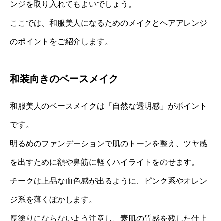
ンジを取り入れてもよいでしょう。
ここでは、和服美人になるためのメイクとヘアアレンジ
のポイントをご紹介します。
和装向きのベースメイク
和服美人のベースメイクは「自然な透明感」がポイント
です。
明るめのファンデーションで肌のトーンを整え、ツヤ感
を出すために額や鼻筋に軽くハイライトをのせます。
チークは上品な血色感が出るように、ピンク系やオレン
ジ系を薄くぼかします。
厚塗りにならないよう注意し、素肌の質感を残した仕上