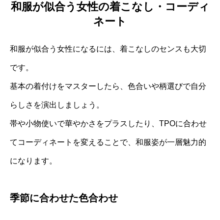
和服が似合う女性の着こなし・コーディ
ネート
和服が似合う女性になるには、着こなしのセンスも大切
です。
基本の着付けをマスターしたら、色合いや柄選びで自分
らしさを演出しましょう。
帯や小物使いで華やかさをプラスしたり、TPOに合わせ
てコーディネートを変えることで、和服姿が一層魅力的
になります。
季節に合わせた色合わせ