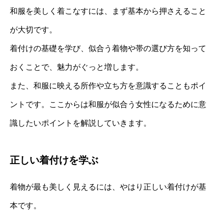
和服を美しく着こなすには、まず基本から押さえること
が大切です。
着付けの基礎を学び、似合う着物や帯の選び方を知って
おくことで、魅力がぐっと増します。
また、和服に映える所作や立ち方を意識することもポイ
ントです。ここからは和服が似合う女性になるために意
識したいポイントを解説していきます。
正しい着付けを学ぶ
着物が最も美しく見えるには、やはり正しい着付けが基
本です。