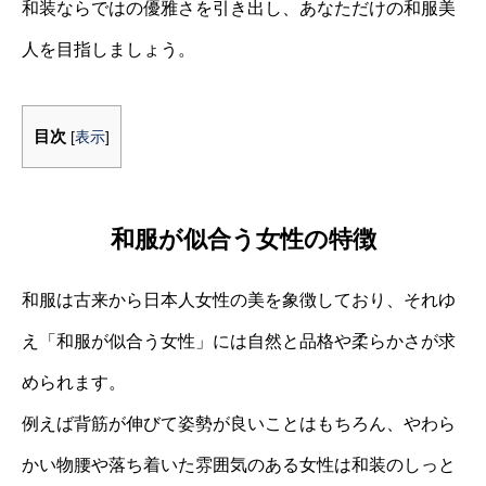
和装ならではの優雅さを引き出し、あなただけの和服美
人を目指しましょう。
目次
[
表示
]
和服が似合う女性の特徴
和服は古来から日本人女性の美を象徴しており、それゆ
え「和服が似合う女性」には自然と品格や柔らかさが求
められます。
例えば背筋が伸びて姿勢が良いことはもちろん、やわら
かい物腰や落ち着いた雰囲気のある女性は和装のしっと