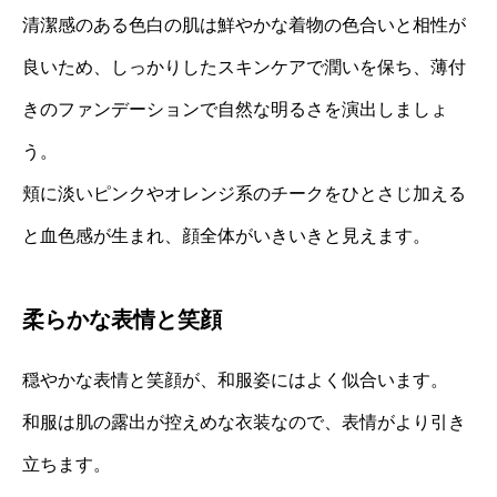
清潔感のある色白の肌は鮮やかな着物の色合いと相性が
良いため、しっかりしたスキンケアで潤いを保ち、薄付
きのファンデーションで自然な明るさを演出しましょ
う。
頬に淡いピンクやオレンジ系のチークをひとさじ加える
と血色感が生まれ、顔全体がいきいきと見えます。
柔らかな表情と笑顔
穏やかな表情と笑顔が、和服姿にはよく似合います。
和服は肌の露出が控えめな衣装なので、表情がより引き
立ちます。