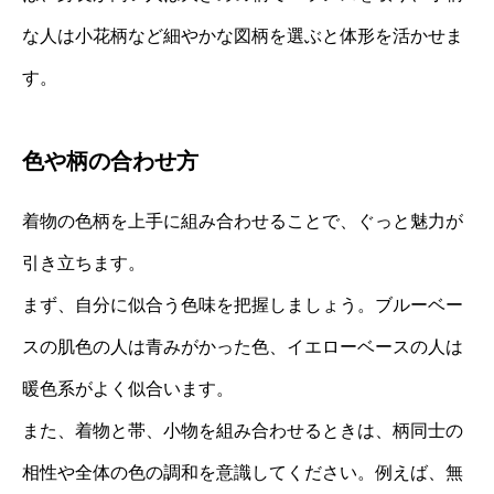
な人は小花柄など細やかな図柄を選ぶと体形を活かせま
す。
色や柄の合わせ方
着物の色柄を上手に組み合わせることで、ぐっと魅力が
引き立ちます。
まず、自分に似合う色味を把握しましょう。ブルーベー
スの肌色の人は青みがかった色、イエローベースの人は
暖色系がよく似合います。
また、着物と帯、小物を組み合わせるときは、柄同士の
相性や全体の色の調和を意識してください。例えば、無