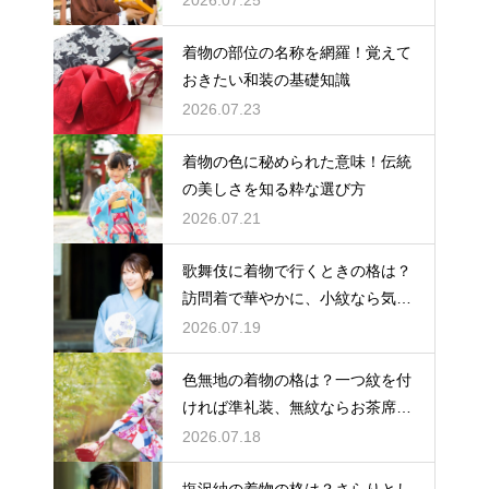
2026.07.25
着物の部位の名称を網羅！覚えて
おきたい和装の基礎知識
2026.07.23
着物の色に秘められた意味！伝統
の美しさを知る粋な選び方
2026.07.21
歌舞伎に着物で行くときの格は？
訪問着で華やかに、小紋なら気軽
な観劇に
2026.07.19
色無地の着物の格は？一つ紋を付
ければ準礼装、無紋ならお茶席向
きの格
2026.07.18
塩沢紬の着物の格は？さらりとし