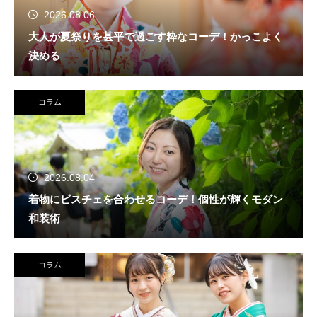
2026.08.06
大人が夏祭りを甚平で過ごす粋なコーデ！かっこよく
決める
コラム
2026.08.04
着物にビスチェを合わせるコーデ！個性が輝くモダン
和装術
コラム