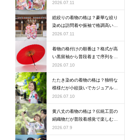
着
2026.07.11
総絞りの着物の格は？豪華な絞り
染めは訪問着や振袖で格調高い印
象に
2026.07.11
着物の格付けの順番は？格式が高
い黒留袖から普段着まで序列を解
説
2026.07.10
たたき染めの着物の格は？独特な
模様だが小紋扱いでカジュアルに
着こなす
2026.07.10
黄八丈の着物の格は？伝統工芸の
絹織物だが普段着感覚で楽しむお
しゃれ着
2026.07.9