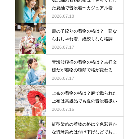
た夏紬で普段着〜カジュアル着物
として活躍
2026.07.18
鹿の子絞りの着物の格は？一部な
らおしゃれ着、総絞りなら格調高
い晴れ着に
2026.07.17
青海波模様の着物の格は？吉祥文
様だが着物の種類で格が変わる
2026.07.17
上布の着物の格は？麻で織られた
上布は高級品でも夏の普段着扱い
2026.07.16
紅型染めの着物の格は？色彩豊か
な琉球染めは付け下げなどでおし