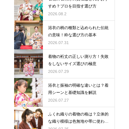
すめ？プロを目指す選び方
2026.08.2
浴衣の柄の種類と込められた伝統
の意味！粋な選び方の基本
2026.07.31
着物の裄丈の正しい測り方！失敗
をしないサイズ選びの極意
2026.07.29
浴衣と振袖の明確な違いとは？着
用シーンと基礎知識を解説
2026.07.27
ふくれ織りの着物の格は？立体的
な織り模様は色無地や帯に使われ
格は控えめ