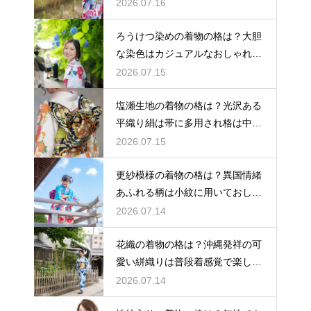
ゃれ着向き
2026.07.16
ろうけつ染めの着物の格は？大胆
な染色はカジュアルなおしゃれ着
に最適
2026.07.15
塩瀬生地の着物の格は？光沢ある
平織り絹は帯に多用され格は中位
程度
2026.07.15
更紗模様の着物の格は？異国情緒
あふれる柄は小紋に用いておしゃ
れ着向き
2026.07.14
花織の着物の格は？沖縄発祥の可
愛い絣織りは普段着感覚で楽しめ
る
2026.07.14