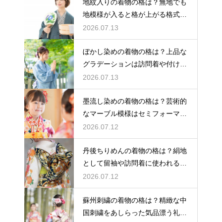
地紋入りの着物の格は？無地でも
地模様が入ると格が上がる格式を
解説
2026.07.13
ぼかし染めの着物の格は？上品な
グラデーションは訪問着や付け下
げで格調アップ
2026.07.13
墨流し染めの着物の格は？芸術的
なマーブル模様はセミフォーマル
な装いにも映える
2026.07.12
丹後ちりめんの着物の格は？絹地
として留袖や訪問着に使われる高
級素材
2026.07.12
蘇州刺繍の着物の格は？精緻な中
国刺繍をあしらった気品漂う礼装