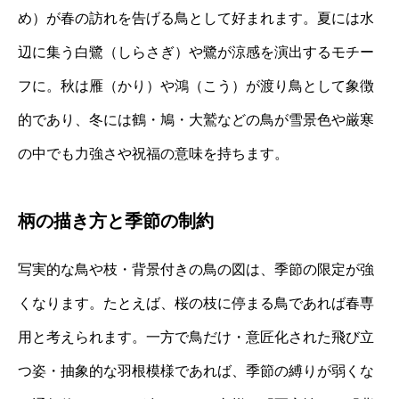
め）が春の訪れを告げる鳥として好まれます。夏には水
辺に集う白鷺（しらさぎ）や鷺が涼感を演出するモチー
フに。秋は雁（かり）や鴻（こう）が渡り鳥として象徴
的であり、冬には鶴・鳩・大鷲などの鳥が雪景色や厳寒
の中でも力強さや祝福の意味を持ちます。
柄の描き方と季節の制約
写実的な鳥や枝・背景付きの鳥の図は、季節の限定が強
くなります。たとえば、桜の枝に停まる鳥であれば春専
用と考えられます。一方で鳥だけ・意匠化された飛び立
つ姿・抽象的な羽根模様であれば、季節の縛りが弱くな