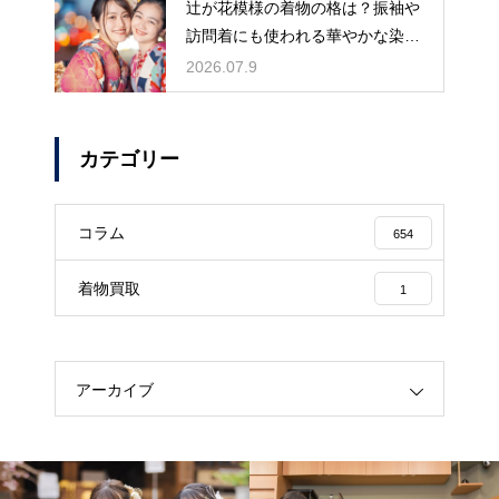
辻が花模様の着物の格は？振袖や
訪問着にも使われる華やかな染め
の格式
2026.07.9
カテゴリー
コラム
654
着物買取
1
アーカイブ