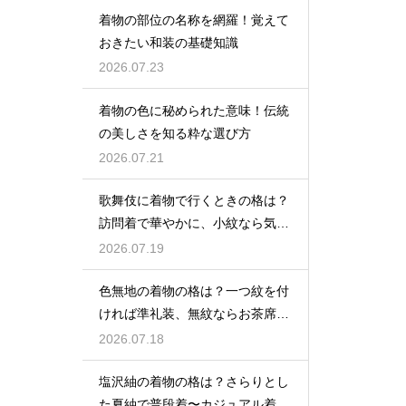
着物の部位の名称を網羅！覚えて
おきたい和装の基礎知識
2026.07.23
着物の色に秘められた意味！伝統
の美しさを知る粋な選び方
2026.07.21
歌舞伎に着物で行くときの格は？
訪問着で華やかに、小紋なら気軽
な観劇に
2026.07.19
色無地の着物の格は？一つ紋を付
ければ準礼装、無紋ならお茶席向
きの格
2026.07.18
塩沢紬の着物の格は？さらりとし
た夏紬で普段着〜カジュアル着物