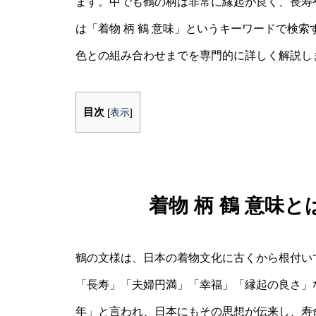
ます。中でも鶴の柄は非常に縁起が良く、長寿
は「着物 柄 鶴 意味」というキーワードで検
色との組み合わせまでを専門的に詳しく解説し
目次
[
表示
]
着物 柄 鶴 意味
鶴の文様は、日本の着物文化に古くから根付い
「長寿」「夫婦円満」「幸福」「縁起の良さ」
年」と言われ、日本にもその思想が伝来し、寿