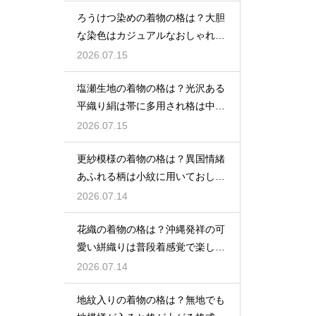
ろうけつ染めの着物の格は？大胆
な染色はカジュアルなおしゃれ着
に最適
2026.07.15
塩瀬生地の着物の格は？光沢ある
平織り絹は帯に多用され格は中位
程度
2026.07.15
更紗模様の着物の格は？異国情緒
あふれる柄は小紋に用いておしゃ
れ着向き
2026.07.14
花織の着物の格は？沖縄発祥の可
愛い絣織りは普段着感覚で楽しめ
る
2026.07.14
地紋入りの着物の格は？無地でも