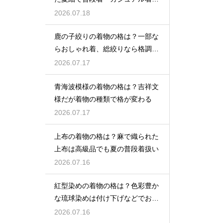
として活躍
2026.07.18
鹿の子絞りの着物の格は？一部な
らおしゃれ着、総絞りなら格調高
い晴れ着に
2026.07.17
青海波模様の着物の格は？吉祥文
様だが着物の種類で格が変わる
2026.07.17
上布の着物の格は？麻で織られた
上布は高級品でも夏の普段着扱い
2026.07.16
紅型染めの着物の格は？色彩豊か
な琉球染めは付け下げなどでおし
ゃれ着向き
2026.07.16