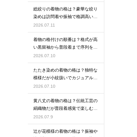
総絞りの着物の格は？豪華な絞り
染めは訪問着や振袖で格調高い印
象に
2026.07.11
着物の格付けの順番は？格式が高
い黒留袖から普段着まで序列を解
説
2026.07.10
たたき染めの着物の格は？独特な
模様だが小紋扱いでカジュアルに
着こなす
2026.07.10
黄八丈の着物の格は？伝統工芸の
絹織物だが普段着感覚で楽しむお
しゃれ着
2026.07.9
辻が花模様の着物の格は？振袖や