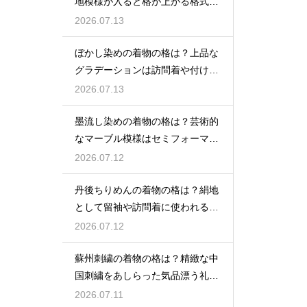
地模様が入ると格が上がる格式を
解説
2026.07.13
ぼかし染めの着物の格は？上品な
グラデーションは訪問着や付け下
げで格調アップ
2026.07.13
墨流し染めの着物の格は？芸術的
なマーブル模様はセミフォーマル
な装いにも映える
2026.07.12
丹後ちりめんの着物の格は？絹地
として留袖や訪問着に使われる高
級素材
2026.07.12
蘇州刺繍の着物の格は？精緻な中
国刺繍をあしらった気品漂う礼装
着
2026.07.11