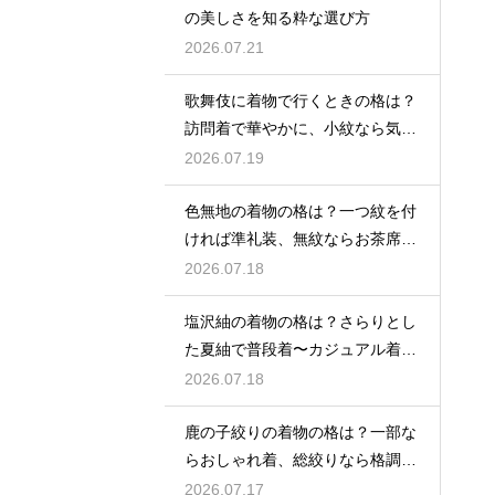
の美しさを知る粋な選び方
2026.07.21
歌舞伎に着物で行くときの格は？
訪問着で華やかに、小紋なら気軽
な観劇に
2026.07.19
色無地の着物の格は？一つ紋を付
ければ準礼装、無紋ならお茶席向
きの格
2026.07.18
塩沢紬の着物の格は？さらりとし
た夏紬で普段着〜カジュアル着物
として活躍
2026.07.18
鹿の子絞りの着物の格は？一部な
らおしゃれ着、総絞りなら格調高
い晴れ着に
2026.07.17