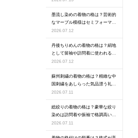
墨流し染めの着物の格は？芸術的
なマーブル模様はセミフォーマル
な装いにも映える
2026.07.12
丹後ちりめんの着物の格は？絹地
として留袖や訪問着に使われる高
級素材
2026.07.12
蘇州刺繍の着物の格は？精緻な中
国刺繍をあしらった気品漂う礼装
着
2026.07.11
総絞りの着物の格は？豪華な絞り
染めは訪問着や振袖で格調高い印
象に
2026.07.11
着物の格付けの順番は？格式が高