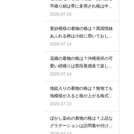
平織り絹は帯に多用され格は中位
程度
2026.07.15
更紗模様の着物の格は？異国情緒
あふれる柄は小紋に用いておしゃ
れ着向き
2026.07.14
花織の着物の格は？沖縄発祥の可
愛い絣織りは普段着感覚で楽しめ
る
2026.07.14
地紋入りの着物の格は？無地でも
地模様が入ると格が上がる格式を
解説
2026.07.13
ぼかし染めの着物の格は？上品な
グラデーションは訪問着や付け下
げで格調アップ
2026.07.13