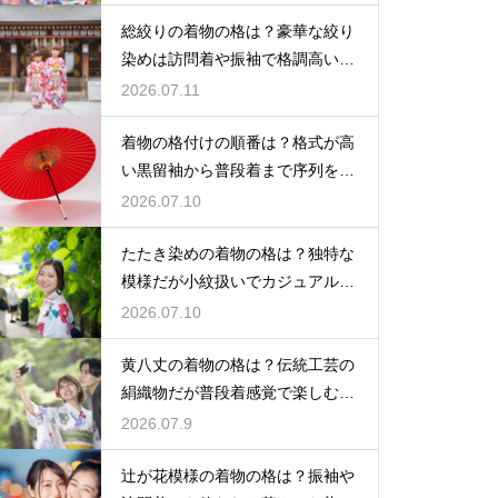
総絞りの着物の格は？豪華な絞り
染めは訪問着や振袖で格調高い印
象に
2026.07.11
着物の格付けの順番は？格式が高
い黒留袖から普段着まで序列を解
説
2026.07.10
たたき染めの着物の格は？独特な
模様だが小紋扱いでカジュアルに
着こなす
2026.07.10
黄八丈の着物の格は？伝統工芸の
絹織物だが普段着感覚で楽しむお
しゃれ着
2026.07.9
辻が花模様の着物の格は？振袖や