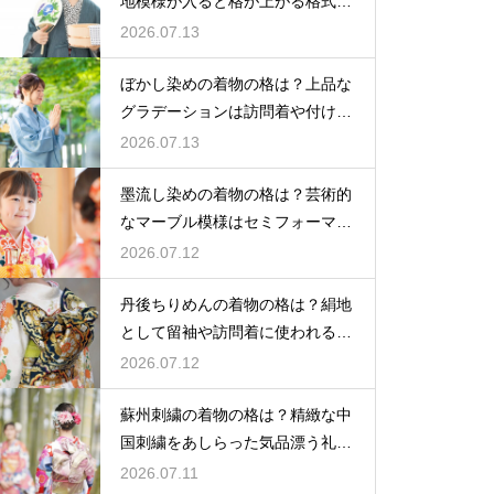
地模様が入ると格が上がる格式を
解説
2026.07.13
ぼかし染めの着物の格は？上品な
グラデーションは訪問着や付け下
げで格調アップ
2026.07.13
墨流し染めの着物の格は？芸術的
なマーブル模様はセミフォーマル
な装いにも映える
2026.07.12
丹後ちりめんの着物の格は？絹地
として留袖や訪問着に使われる高
級素材
2026.07.12
蘇州刺繍の着物の格は？精緻な中
国刺繍をあしらった気品漂う礼装
着
2026.07.11