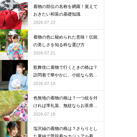
着物の部位の名称を網羅！覚えて
おきたい和装の基礎知識
2026.07.23
着物の色に秘められた意味！伝統
の美しさを知る粋な選び方
2026.07.21
歌舞伎に着物で行くときの格は？
訪問着で華やかに、小紋なら気軽
な観劇に
2026.07.19
色無地の着物の格は？一つ紋を付
ければ準礼装、無紋ならお茶席向
きの格
2026.07.18
塩沢紬の着物の格は？さらりとし
た夏紬で普段着〜カジュアル着物