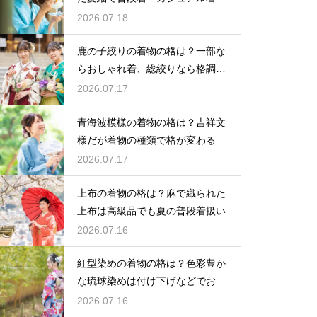
として活躍
2026.07.18
鹿の子絞りの着物の格は？一部な
らおしゃれ着、総絞りなら格調高
い晴れ着に
2026.07.17
青海波模様の着物の格は？吉祥文
様だが着物の種類で格が変わる
2026.07.17
上布の着物の格は？麻で織られた
上布は高級品でも夏の普段着扱い
2026.07.16
紅型染めの着物の格は？色彩豊か
な琉球染めは付け下げなどでおし
ゃれ着向き
2026.07.16