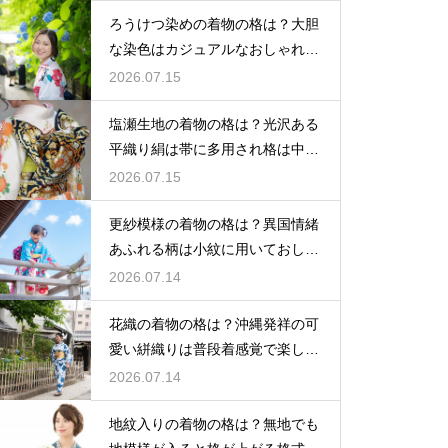
ろうけつ染めの着物の格は？大胆
な染色はカジュアルなおしゃれ着
に最適
2026.07.15
塩瀬生地の着物の格は？光沢ある
平織り絹は帯に多用され格は中位
程度
2026.07.15
更紗模様の着物の格は？異国情緒
あふれる柄は小紋に用いておしゃ
れ着向き
2026.07.14
花織の着物の格は？沖縄発祥の可
愛い絣織りは普段着感覚で楽しめ
る
2026.07.14
地紋入りの着物の格は？無地でも