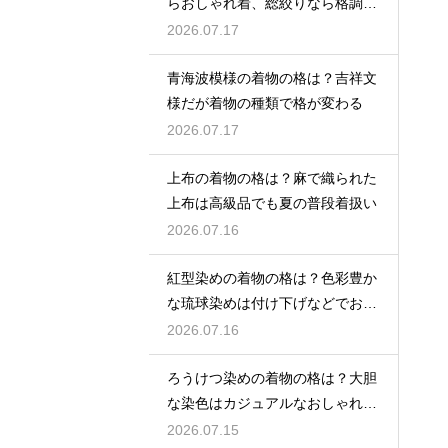
らおしゃれ着、総絞りなら格調高
い晴れ着に
2026.07.17
青海波模様の着物の格は？吉祥文
様だが着物の種類で格が変わる
2026.07.17
上布の着物の格は？麻で織られた
上布は高級品でも夏の普段着扱い
2026.07.16
紅型染めの着物の格は？色彩豊か
な琉球染めは付け下げなどでおし
ゃれ着向き
2026.07.16
ろうけつ染めの着物の格は？大胆
な染色はカジュアルなおしゃれ着
に最適
2026.07.15