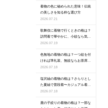
着物の色に秘められた意味！伝統
の美しさを知る粋な選び方
2026.07.21
歌舞伎に着物で行くときの格は？
訪問着で華やかに、小紋なら気軽
な観劇に
2026.07.19
色無地の着物の格は？一つ紋を付
ければ準礼装、無紋ならお茶席向
きの格
2026.07.18
塩沢紬の着物の格は？さらりとし
た夏紬で普段着〜カジュアル着物
として活躍
2026.07.18
鹿の子絞りの着物の格は？一部な