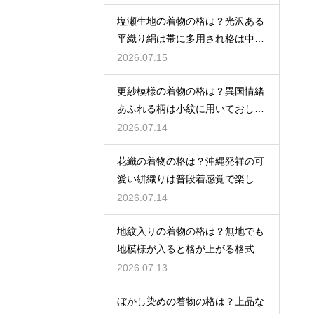
塩瀬生地の着物の格は？光沢ある
平織り絹は帯に多用され格は中位
程度
2026.07.15
更紗模様の着物の格は？異国情緒
あふれる柄は小紋に用いておしゃ
れ着向き
2026.07.14
花織の着物の格は？沖縄発祥の可
愛い絣織りは普段着感覚で楽しめ
る
2026.07.14
地紋入りの着物の格は？無地でも
地模様が入ると格が上がる格式を
解説
2026.07.13
ぼかし染めの着物の格は？上品な