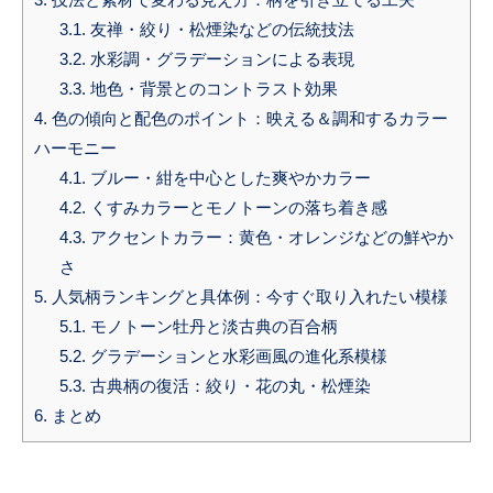
3.1.
友禅・絞り・松煙染などの伝統技法
3.2.
水彩調・グラデーションによる表現
3.3.
地色・背景とのコントラスト効果
4.
色の傾向と配色のポイント：映える＆調和するカラー
ハーモニー
4.1.
ブルー・紺を中心とした爽やかカラー
4.2.
くすみカラーとモノトーンの落ち着き感
4.3.
アクセントカラー：黄色・オレンジなどの鮮やか
さ
5.
人気柄ランキングと具体例：今すぐ取り入れたい模様
5.1.
モノトーン牡丹と淡古典の百合柄
5.2.
グラデーションと水彩画風の進化系模様
5.3.
古典柄の復活：絞り・花の丸・松煙染
6.
まとめ