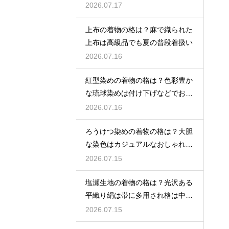
2026.07.17
上布の着物の格は？麻で織られた
上布は高級品でも夏の普段着扱い
2026.07.16
紅型染めの着物の格は？色彩豊か
な琉球染めは付け下げなどでおし
ゃれ着向き
2026.07.16
ろうけつ染めの着物の格は？大胆
な染色はカジュアルなおしゃれ着
に最適
2026.07.15
塩瀬生地の着物の格は？光沢ある
平織り絹は帯に多用され格は中位
程度
2026.07.15