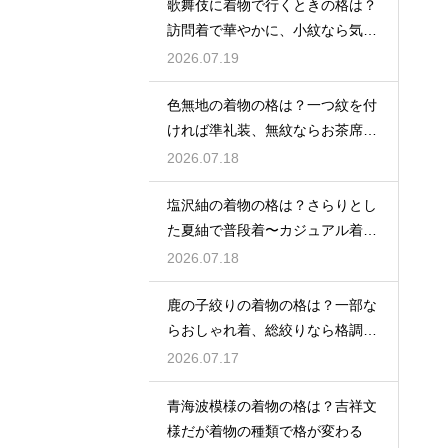
歌舞伎に着物で行くときの格は？
訪問着で華やかに、小紋なら気軽
な観劇に
2026.07.19
色無地の着物の格は？一つ紋を付
ければ準礼装、無紋ならお茶席向
きの格
2026.07.18
塩沢紬の着物の格は？さらりとし
た夏紬で普段着〜カジュアル着物
として活躍
2026.07.18
鹿の子絞りの着物の格は？一部な
らおしゃれ着、総絞りなら格調高
い晴れ着に
2026.07.17
青海波模様の着物の格は？吉祥文
様だが着物の種類で格が変わる