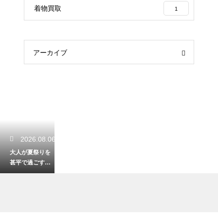
着物買取
1
アーカイブ
2026.08.06
大人が夏祭りを
甚平で過ごす粋
なコーデ！かっ
こよく決める