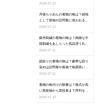
な装いにも映える
2026.07.12
丹後ちりめんの着物の格は？絹地
として留袖や訪問着に使われる高
級素材
2026.07.12
蘇州刺繍の着物の格は？精緻な中
国刺繍をあしらった気品漂う礼装
着
2026.07.11
総絞りの着物の格は？豪華な絞り
染めは訪問着や振袖で格調高い印
象に
2026.07.11
着物の格付けの順番は？格式が高
い黒留袖から普段着まで序列を解
説
2026.07.10