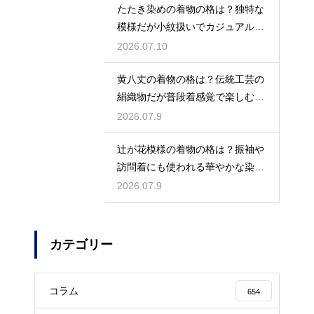
たたき染めの着物の格は？独特な
模様だが小紋扱いでカジュアルに
着こなす
2026.07.10
黄八丈の着物の格は？伝統工芸の
絹織物だが普段着感覚で楽しむお
しゃれ着
2026.07.9
辻が花模様の着物の格は？振袖や
訪問着にも使われる華やかな染め
の格式
2026.07.9
カテゴリー
コラム
654