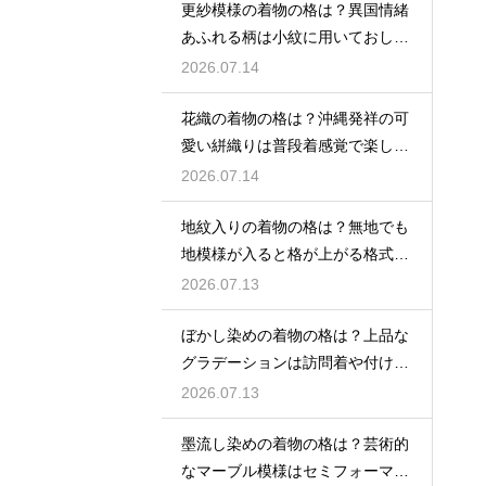
更紗模様の着物の格は？異国情緒
あふれる柄は小紋に用いておしゃ
れ着向き
2026.07.14
花織の着物の格は？沖縄発祥の可
愛い絣織りは普段着感覚で楽しめ
る
2026.07.14
地紋入りの着物の格は？無地でも
地模様が入ると格が上がる格式を
解説
2026.07.13
ぼかし染めの着物の格は？上品な
グラデーションは訪問着や付け下
げで格調アップ
2026.07.13
墨流し染めの着物の格は？芸術的
なマーブル模様はセミフォーマル