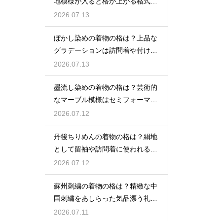
地模様が入ると格が上がる格式を
解説
2026.07.13
ぼかし染めの着物の格は？上品な
グラデーションは訪問着や付け下
げで格調アップ
2026.07.13
墨流し染めの着物の格は？芸術的
なマーブル模様はセミフォーマル
な装いにも映える
2026.07.12
丹後ちりめんの着物の格は？絹地
として留袖や訪問着に使われる高
級素材
2026.07.12
蘇州刺繍の着物の格は？精緻な中
国刺繍をあしらった気品漂う礼装
着
2026.07.11