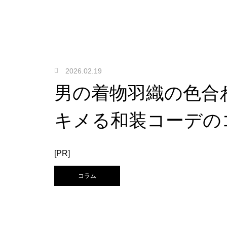
2026.02.19
男の着物羽織の色合
キメる和装コーデの
[PR]
コラム