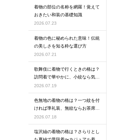
着物の部位の名称を網羅！覚えて
おきたい和装の基礎知識
2026.07.23
着物の色に秘められた意味！伝統
の美しさを知る粋な選び方
2026.07.21
歌舞伎に着物で行くときの格は？
訪問着で華やかに、小紋なら気軽
な観劇に
2026.07.19
色無地の着物の格は？一つ紋を付
ければ準礼装、無紋ならお茶席向
きの格
2026.07.18
塩沢紬の着物の格は？さらりとし
た夏紬で普段着〜カジュアル着物