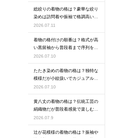
総絞りの着物の格は？豪華な絞り
染めは訪問着や振袖で格調高い印
象に
2026.07.11
着物の格付けの順番は？格式が高
い黒留袖から普段着まで序列を解
説
2026.07.10
たたき染めの着物の格は？独特な
模様だが小紋扱いでカジュアルに
着こなす
2026.07.10
黄八丈の着物の格は？伝統工芸の
絹織物だが普段着感覚で楽しむお
しゃれ着
2026.07.9
辻が花模様の着物の格は？振袖や