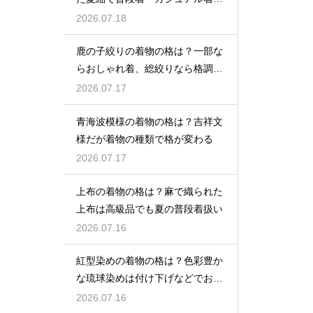
として活躍
2026.07.18
鹿の子絞りの着物の格は？一部な
らおしゃれ着、総絞りなら格調高
い晴れ着に
2026.07.17
青海波模様の着物の格は？吉祥文
様だが着物の種類で格が変わる
2026.07.17
上布の着物の格は？麻で織られた
上布は高級品でも夏の普段着扱い
2026.07.16
紅型染めの着物の格は？色彩豊か
な琉球染めは付け下げなどでおし
ゃれ着向き
2026.07.16