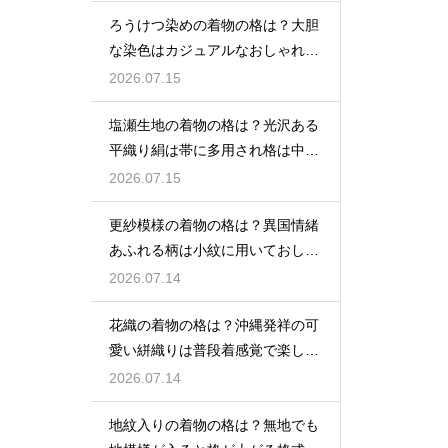
ろうけつ染めの着物の格は？大胆
な染色はカジュアルなおしゃれ着
に最適
2026.07.15
塩瀬生地の着物の格は？光沢ある
平織り絹は帯に多用され格は中位
程度
2026.07.15
更紗模様の着物の格は？異国情緒
あふれる柄は小紋に用いておしゃ
れ着向き
2026.07.14
花織の着物の格は？沖縄発祥の可
愛い絣織りは普段着感覚で楽しめ
る
2026.07.14
地紋入りの着物の格は？無地でも