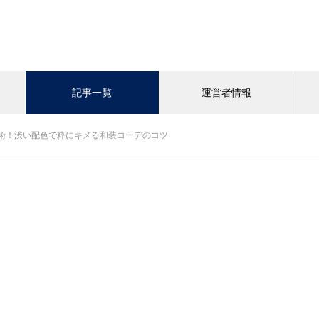
記事一覧
運営者情報
術！渋い配色で粋にキメる和装コーデのコツ