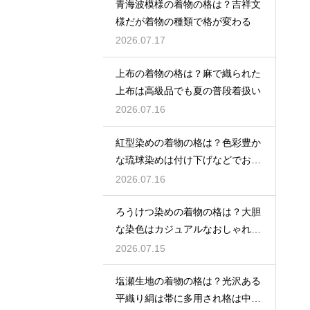
青海波模様の着物の格は？吉祥文
様だが着物の種類で格が変わる
2026.07.17
上布の着物の格は？麻で織られた
上布は高級品でも夏の普段着扱い
2026.07.16
紅型染めの着物の格は？色彩豊か
な琉球染めは付け下げなどでおし
ゃれ着向き
2026.07.16
ろうけつ染めの着物の格は？大胆
な染色はカジュアルなおしゃれ着
に最適
2026.07.15
塩瀬生地の着物の格は？光沢ある
平織り絹は帯に多用され格は中位