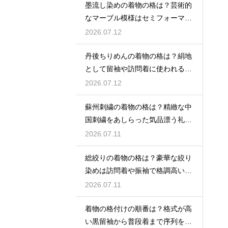
墨流し染めの着物の格は？芸術的
なマーブル模様はセミフォーマル
な装いにも映える
2026.07.12
丹後ちりめんの着物の格は？絹地
として留袖や訪問着に使われる高
級素材
2026.07.12
蘇州刺繍の着物の格は？精緻な中
国刺繍をあしらった気品漂う礼装
着
2026.07.11
総絞りの着物の格は？豪華な絞り
染めは訪問着や振袖で格調高い印
象に
2026.07.11
着物の格付けの順番は？格式が高
い黒留袖から普段着まで序列を解