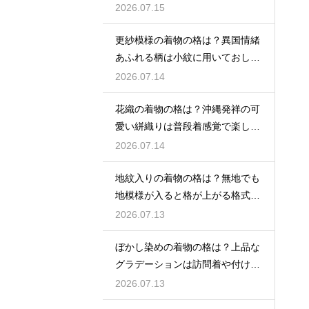
程度
2026.07.15
更紗模様の着物の格は？異国情緒
あふれる柄は小紋に用いておしゃ
れ着向き
2026.07.14
花織の着物の格は？沖縄発祥の可
愛い絣織りは普段着感覚で楽しめ
る
2026.07.14
地紋入りの着物の格は？無地でも
地模様が入ると格が上がる格式を
解説
2026.07.13
ぼかし染めの着物の格は？上品な
グラデーションは訪問着や付け下
げで格調アップ
2026.07.13