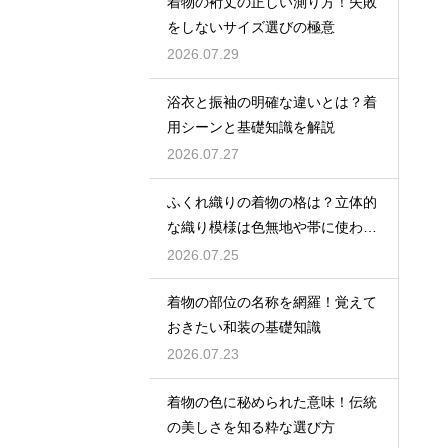
着物の裄丈の正しい測り方！失敗
をしないサイズ選びの極意
2026.07.29
浴衣と振袖の明確な違いとは？着
用シーンと基礎知識を解説
2026.07.27
ふくれ織りの着物の格は？立体的
な織り模様は色無地や帯に使われ
格は控えめ
2026.07.25
着物の部位の名称を網羅！覚えて
おきたい和装の基礎知識
2026.07.23
着物の色に秘められた意味！伝統
の美しさを知る粋な選び方