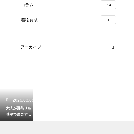
コラム
654
着物買取
1
アーカイブ
2026.08.06
大人が夏祭りを
甚平で過ごす粋
なコーデ！かっ
こよく決める