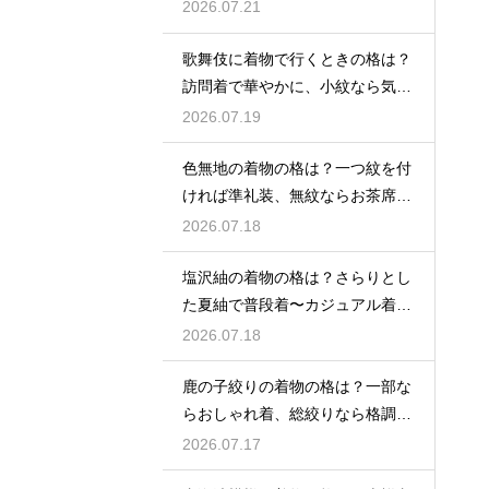
2026.07.21
歌舞伎に着物で行くときの格は？
訪問着で華やかに、小紋なら気軽
な観劇に
2026.07.19
色無地の着物の格は？一つ紋を付
ければ準礼装、無紋ならお茶席向
きの格
2026.07.18
塩沢紬の着物の格は？さらりとし
た夏紬で普段着〜カジュアル着物
として活躍
2026.07.18
鹿の子絞りの着物の格は？一部な
らおしゃれ着、総絞りなら格調高
い晴れ着に
2026.07.17