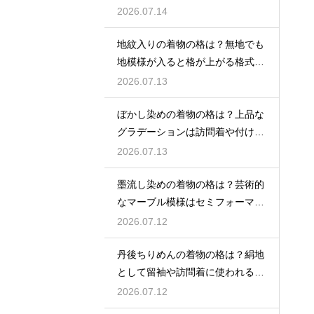
る
2026.07.14
地紋入りの着物の格は？無地でも
地模様が入ると格が上がる格式を
解説
2026.07.13
ぼかし染めの着物の格は？上品な
グラデーションは訪問着や付け下
げで格調アップ
2026.07.13
墨流し染めの着物の格は？芸術的
なマーブル模様はセミフォーマル
な装いにも映える
2026.07.12
丹後ちりめんの着物の格は？絹地
として留袖や訪問着に使われる高
級素材
2026.07.12