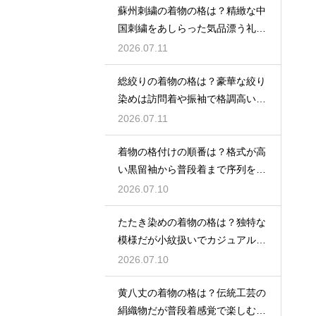
蘇州刺繍の着物の格は？精緻な中
国刺繍をあしらった気品漂う礼装
着
2026.07.11
総絞りの着物の格は？豪華な絞り
染めは訪問着や振袖で格調高い印
象に
2026.07.11
着物の格付けの順番は？格式が高
い黒留袖から普段着まで序列を解
説
2026.07.10
たたき染めの着物の格は？独特な
模様だが小紋扱いでカジュアルに
着こなす
2026.07.10
黄八丈の着物の格は？伝統工芸の
絹織物だが普段着感覚で楽しむお