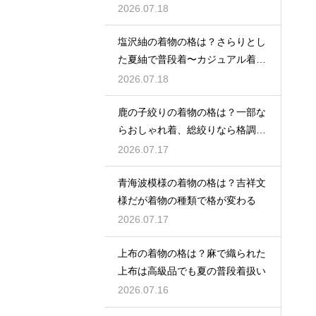
きの格
2026.07.18
塩沢紬の着物の格は？さらりとし
た夏紬で普段着〜カジュアル着物
として活躍
2026.07.18
鹿の子絞りの着物の格は？一部な
らおしゃれ着、総絞りなら格調高
い晴れ着に
2026.07.17
青海波模様の着物の格は？吉祥文
様だが着物の種類で格が変わる
2026.07.17
上布の着物の格は？麻で織られた
上布は高級品でも夏の普段着扱い
2026.07.16