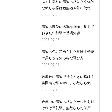
ふくれ織りの着物の格は？立体的
な織り模様は色無地や帯に使われ
格は控えめ
2026.07.25
着物の部位の名称を網羅！覚えて
おきたい和装の基礎知識
2026.07.23
着物の色に秘められた意味！伝統
の美しさを知る粋な選び方
2026.07.21
歌舞伎に着物で行くときの格は？
訪問着で華やかに、小紋なら気軽
な観劇に
2026.07.19
色無地の着物の格は？一つ紋を付
ければ準礼装、無紋ならお茶席向