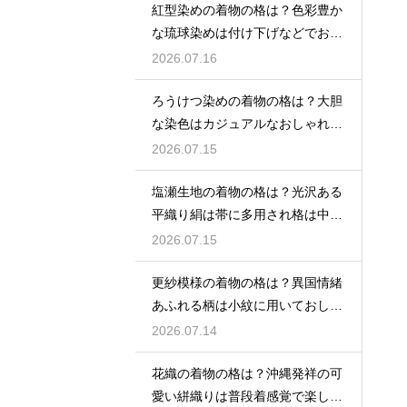
紅型染めの着物の格は？色彩豊か
な琉球染めは付け下げなどでおし
ゃれ着向き
2026.07.16
ろうけつ染めの着物の格は？大胆
な染色はカジュアルなおしゃれ着
に最適
2026.07.15
塩瀬生地の着物の格は？光沢ある
平織り絹は帯に多用され格は中位
程度
2026.07.15
更紗模様の着物の格は？異国情緒
あふれる柄は小紋に用いておしゃ
れ着向き
2026.07.14
花織の着物の格は？沖縄発祥の可
愛い絣織りは普段着感覚で楽しめ