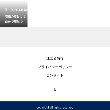
2026.08.08
着物の着付けは
自分で簡単でき
る！綺麗に着こ
なすプロの技
2026.08.06
運営者情報
大人が夏祭りを
プライバシーポリシー
甚平で過ごす粋
なコーデ！かっ
コンタクト
こよく決める
2026.08.04
着物にビスチェ
copyright all rights reserved