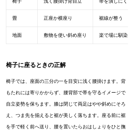
椅子
浅く腰掛け背自立
帯を潰しにくい
畳
正座か横座り
裾線が整う
地面
敷物を使い斜め座り
楽で場に馴染む
椅子に座るときの正解
椅子では、座面の三分の一を目安に浅く腰掛けます。背
もたれには寄りかからず、腰背部で帯を守るイメージで
自立姿勢を保ちます。膝は閉じて両足はやや斜めにそろ
え、つま先を揃えると裾が美しく落ちます。座る前に裾
を手で軽く前へ送り、腰を置いたらおはしょりをひと撫