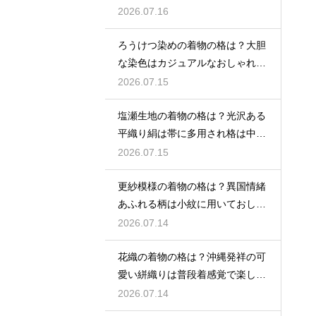
ゃれ着向き
2026.07.16
ろうけつ染めの着物の格は？大胆
な染色はカジュアルなおしゃれ着
に最適
2026.07.15
塩瀬生地の着物の格は？光沢ある
平織り絹は帯に多用され格は中位
程度
2026.07.15
更紗模様の着物の格は？異国情緒
あふれる柄は小紋に用いておしゃ
れ着向き
2026.07.14
花織の着物の格は？沖縄発祥の可
愛い絣織りは普段着感覚で楽しめ
る
2026.07.14