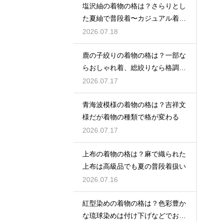
塩沢紬の着物の格は？さらりとし
た夏紬で普段着〜カジュアル着物
として活躍
2026.07.18
鹿の子絞りの着物の格は？一部な
らおしゃれ着、総絞りなら格調高
い晴れ着に
2026.07.17
青海波模様の着物の格は？吉祥文
様だが着物の種類で格が変わる
2026.07.17
上布の着物の格は？麻で織られた
上布は高級品でも夏の普段着扱い
2026.07.16
紅型染めの着物の格は？色彩豊か
な琉球染めは付け下げなどでおし