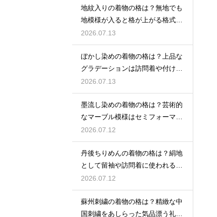
地紋入りの着物の格は？無地でも
地模様が入ると格が上がる格式を
解説
2026.07.13
ぼかし染めの着物の格は？上品な
グラデーションは訪問着や付け下
げで格調アップ
2026.07.13
墨流し染めの着物の格は？芸術的
なマーブル模様はセミフォーマル
な装いにも映える
2026.07.12
丹後ちりめんの着物の格は？絹地
として留袖や訪問着に使われる高
級素材
2026.07.12
蘇州刺繍の着物の格は？精緻な中
国刺繍をあしらった気品漂う礼装