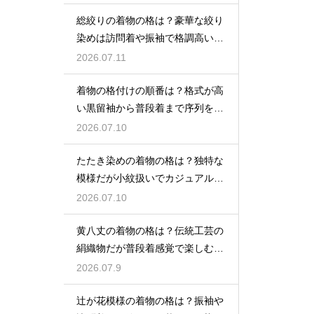
総絞りの着物の格は？豪華な絞り
染めは訪問着や振袖で格調高い印
象に
2026.07.11
着物の格付けの順番は？格式が高
い黒留袖から普段着まで序列を解
説
2026.07.10
たたき染めの着物の格は？独特な
模様だが小紋扱いでカジュアルに
着こなす
2026.07.10
黄八丈の着物の格は？伝統工芸の
絹織物だが普段着感覚で楽しむお
しゃれ着
2026.07.9
辻が花模様の着物の格は？振袖や