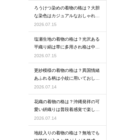
ろうけつ染めの着物の格は？大胆
な染色はカジュアルなおしゃれ着
に最適
2026.07.15
塩瀬生地の着物の格は？光沢ある
平織り絹は帯に多用され格は中位
程度
2026.07.15
更紗模様の着物の格は？異国情緒
あふれる柄は小紋に用いておしゃ
れ着向き
2026.07.14
花織の着物の格は？沖縄発祥の可
愛い絣織りは普段着感覚で楽しめ
る
2026.07.14
地紋入りの着物の格は？無地でも