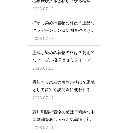
地模様が入ると格が上がる格式を
解説
2026.07.13
ぼかし染めの着物の格は？上品な
グラデーションは訪問着や付け下
げで格調アップ
2026.07.13
墨流し染めの着物の格は？芸術的
なマーブル模様はセミフォーマル
な装いにも映える
2026.07.12
丹後ちりめんの着物の格は？絹地
として留袖や訪問着に使われる高
級素材
2026.07.12
蘇州刺繍の着物の格は？精緻な中
国刺繍をあしらった気品漂う礼装
着
2026.07.11