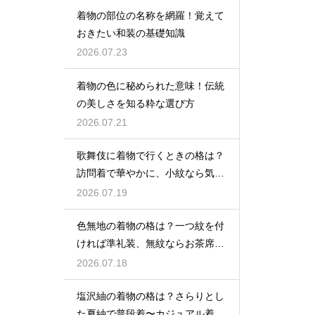
着物の部位の名称を網羅！覚えて
おきたい和装の基礎知識
2026.07.23
着物の色に秘められた意味！伝統
の美しさを知る粋な選び方
2026.07.21
歌舞伎に着物で行くときの格は？
訪問着で華やかに、小紋なら気軽
な観劇に
2026.07.19
色無地の着物の格は？一つ紋を付
ければ準礼装、無紋ならお茶席向
きの格
2026.07.18
塩沢紬の着物の格は？さらりとし
た夏紬で普段着〜カジュアル着物