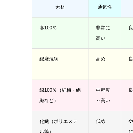
素材
通気性
麻100％
非常に
高い
綿麻混紡
高め
綿100％（紅梅・絽
中程度
織など）
～高い
化繊（ポリエステ
低め
ル等）