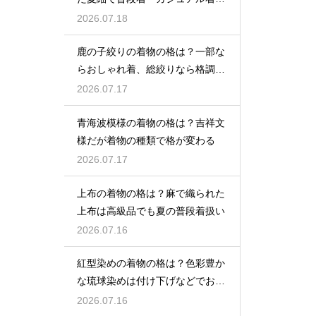
として活躍
2026.07.18
鹿の子絞りの着物の格は？一部な
らおしゃれ着、総絞りなら格調高
い晴れ着に
2026.07.17
青海波模様の着物の格は？吉祥文
様だが着物の種類で格が変わる
2026.07.17
上布の着物の格は？麻で織られた
上布は高級品でも夏の普段着扱い
2026.07.16
紅型染めの着物の格は？色彩豊か
な琉球染めは付け下げなどでおし
ゃれ着向き
2026.07.16