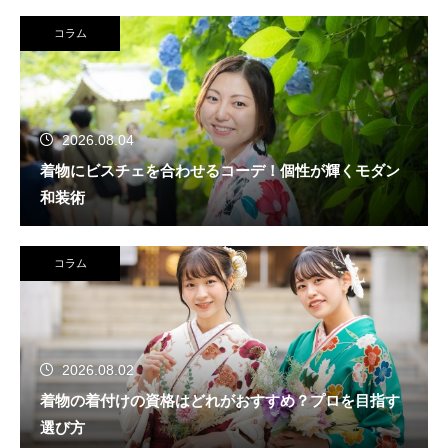
コラム
2026.08.04
着物にビスチェを合わせるコーデ！個性が輝くモダン
和装術
コラム
2026.08.02
着物の着付けの資格はどれがおすすめ？プロを目指す
選び方