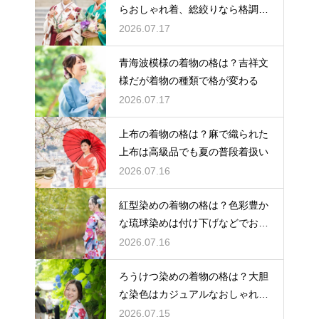
らおしゃれ着、総絞りなら格調高
い晴れ着に
2026.07.17
青海波模様の着物の格は？吉祥文
様だが着物の種類で格が変わる
2026.07.17
上布の着物の格は？麻で織られた
上布は高級品でも夏の普段着扱い
2026.07.16
紅型染めの着物の格は？色彩豊か
な琉球染めは付け下げなどでおし
ゃれ着向き
2026.07.16
ろうけつ染めの着物の格は？大胆
な染色はカジュアルなおしゃれ着
に最適
2026.07.15