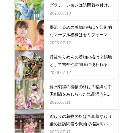
グラデーションは訪問着や付け下
げで格調アップ
2026.07.13
墨流し染めの着物の格は？芸術的
なマーブル模様はセミフォーマル
な装いにも映える
2026.07.12
丹後ちりめんの着物の格は？絹地
として留袖や訪問着に使われる高
級素材
2026.07.12
蘇州刺繍の着物の格は？精緻な中
国刺繍をあしらった気品漂う礼装
着
2026.07.11
総絞りの着物の格は？豪華な絞り
染めは訪問着や振袖で格調高い印
象に
2026.07.11