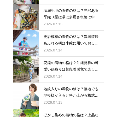
塩瀬生地の着物の格は？光沢ある
平織り絹は帯に多用され格は中位
程度
2026.07.15
更紗模様の着物の格は？異国情緒
あふれる柄は小紋に用いておしゃ
れ着向き
2026.07.14
花織の着物の格は？沖縄発祥の可
愛い絣織りは普段着感覚で楽しめ
る
2026.07.14
地紋入りの着物の格は？無地でも
地模様が入ると格が上がる格式を
解説
2026.07.13
ぼかし染めの着物の格は？上品な