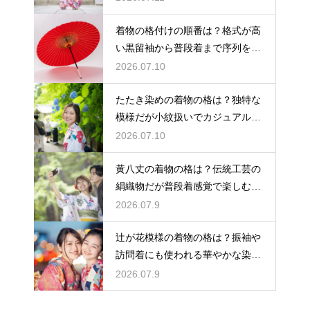
着物の格付けの順番は？格式が高
い黒留袖から普段着まで序列を解
説
2026.07.10
たたき染めの着物の格は？独特な
模様だが小紋扱いでカジュアルに
着こなす
2026.07.10
黄八丈の着物の格は？伝統工芸の
絹織物だが普段着感覚で楽しむお
しゃれ着
2026.07.9
辻が花模様の着物の格は？振袖や
訪問着にも使われる華やかな染め
の格式
2026.07.9