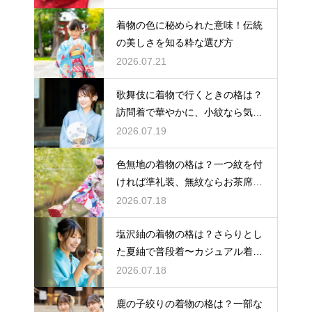
着物の色に秘められた意味！伝統
の美しさを知る粋な選び方
2026.07.21
歌舞伎に着物で行くときの格は？
訪問着で華やかに、小紋なら気軽
な観劇に
2026.07.19
色無地の着物の格は？一つ紋を付
ければ準礼装、無紋ならお茶席向
きの格
2026.07.18
塩沢紬の着物の格は？さらりとし
た夏紬で普段着〜カジュアル着物
として活躍
2026.07.18
鹿の子絞りの着物の格は？一部な