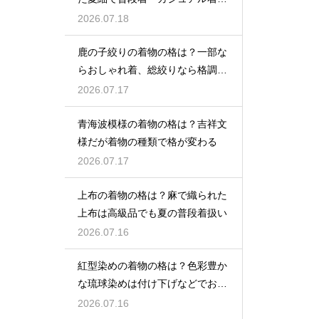
として活躍
2026.07.18
鹿の子絞りの着物の格は？一部な
らおしゃれ着、総絞りなら格調高
い晴れ着に
2026.07.17
青海波模様の着物の格は？吉祥文
様だが着物の種類で格が変わる
2026.07.17
上布の着物の格は？麻で織られた
上布は高級品でも夏の普段着扱い
2026.07.16
紅型染めの着物の格は？色彩豊か
な琉球染めは付け下げなどでおし
ゃれ着向き
2026.07.16