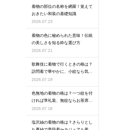
着物の部位の名称を網羅！覚えて
おきたい和装の基礎知識
2026.07.23
着物の色に秘められた意味！伝統
の美しさを知る粋な選び方
2026.07.21
歌舞伎に着物で行くときの格は？
訪問着で華やかに、小紋なら気軽
な観劇に
2026.07.19
色無地の着物の格は？一つ紋を付
ければ準礼装、無紋ならお茶席向
きの格
2026.07.18
塩沢紬の着物の格は？さらりとし
た夏紬で普段着〜カジュアル着物