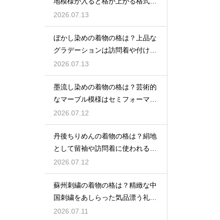
地模様が入ると格が上がる格式を
解説
2026.07.13
ぼかし染めの着物の格は？上品な
グラデーションは訪問着や付け下
げで格調アップ
2026.07.13
墨流し染めの着物の格は？芸術的
なマーブル模様はセミフォーマル
な装いにも映える
2026.07.12
丹後ちりめんの着物の格は？絹地
として留袖や訪問着に使われる高
級素材
2026.07.12
蘇州刺繍の着物の格は？精緻な中
国刺繍をあしらった気品漂う礼装
着
2026.07.11