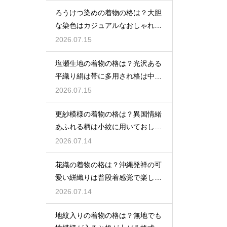
ろうけつ染めの着物の格は？大胆
な染色はカジュアルなおしゃれ着
に最適
2026.07.15
塩瀬生地の着物の格は？光沢ある
平織り絹は帯に多用され格は中位
程度
2026.07.15
更紗模様の着物の格は？異国情緒
あふれる柄は小紋に用いておしゃ
れ着向き
2026.07.14
花織の着物の格は？沖縄発祥の可
愛い絣織りは普段着感覚で楽しめ
る
2026.07.14
地紋入りの着物の格は？無地でも