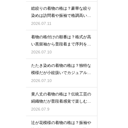
総絞りの着物の格は？豪華な絞り
染めは訪問着や振袖で格調高い印
象に
2026.07.11
着物の格付けの順番は？格式が高
い黒留袖から普段着まで序列を解
説
2026.07.10
たたき染めの着物の格は？独特な
模様だが小紋扱いでカジュアルに
着こなす
2026.07.10
黄八丈の着物の格は？伝統工芸の
絹織物だが普段着感覚で楽しむお
しゃれ着
2026.07.9
辻が花模様の着物の格は？振袖や