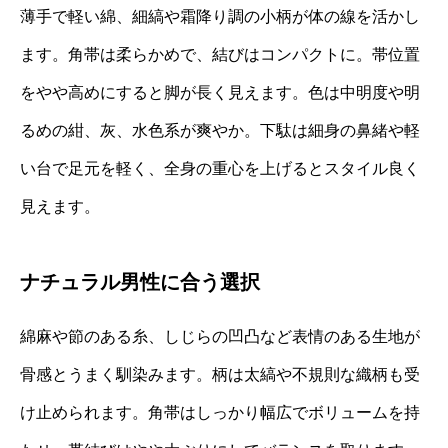
薄手で軽い綿、細縞や霜降り調の小柄が体の線を活かし
ます。角帯は柔らかめで、結びはコンパクトに。帯位置
をやや高めにすると脚が長く見えます。色は中明度や明
るめの紺、灰、水色系が爽やか。下駄は細身の鼻緒や軽
い台で足元を軽く、全身の重心を上げるとスタイル良く
見えます。
ナチュラル男性に合う選択
綿麻や節のある糸、しじらの凹凸など表情のある生地が
骨感とうまく馴染みます。柄は太縞や不規則な織柄も受
け止められます。角帯はしっかり幅広でボリュームを持