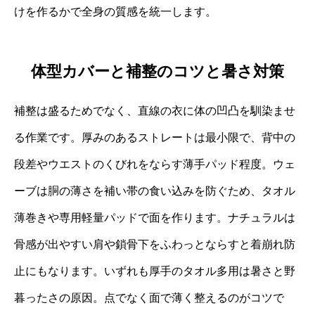
けを作るかで全身の質感を統一します。
体型カバーと補整のコツと暑さ対策
補整は盛るためでなく、直線の衣に体の凹凸を馴染ませ
る作業です。厚みのあるストレートは最小限で、背中の
段差やウエストのくびれをならす薄手パッド程度。ウェ
ーブは胴の薄さを補い帯の食い込みを防ぐため、タオル
薄巻きや専用軽量パッドで面を作ります。ナチュラルは
骨感が出やすい肩や鎖骨下をふわっとならすと着崩れ防
止にもなります。いずれも厚手のタオル多用は暑さと野
暮ったさの原因。点でなく面で薄く整えるのがコツで