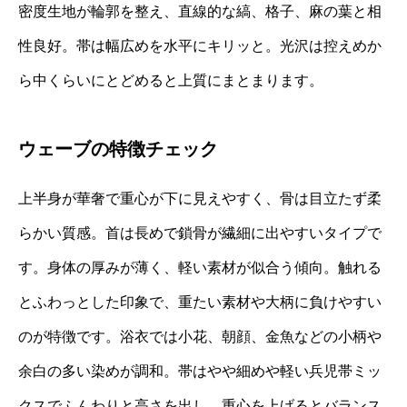
密度生地が輪郭を整え、直線的な縞、格子、麻の葉と相
性良好。帯は幅広めを水平にキリッと。光沢は控えめか
ら中くらいにとどめると上質にまとまります。
ウェーブの特徴チェック
上半身が華奢で重心が下に見えやすく、骨は目立たず柔
らかい質感。首は長めで鎖骨が繊細に出やすいタイプで
す。身体の厚みが薄く、軽い素材が似合う傾向。触れる
とふわっとした印象で、重たい素材や大柄に負けやすい
のが特徴です。浴衣では小花、朝顔、金魚などの小柄や
余白の多い染めが調和。帯はやや細めや軽い兵児帯ミッ
クスでふんわりと高さを出し、重心を上げるとバランス