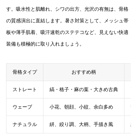
す。吸水性と肌離れ、シワの出方、光沢の有無は、骨格
の質感演出に直結します。暑さ対策として、メッシュ帯
板や薄手肌着、吸汗速乾のステテコなど、見えない快適
装備も積極的に取り入れましょう。
骨格タイプ
おすすめ柄
ストレート
縞・格子・麻の葉・大きめ古典
高
ウェーブ
小花、朝顔、小紋、余白多め
薄
ナチュラル
絣、絞り調、大柄、手描き風
綿