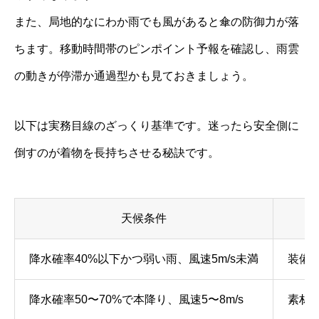
また、局地的なにわか雨でも風があると傘の防御力が落
ちます。移動時間帯のピンポイント予報を確認し、雨雲
の動きが停滞か通過型かも見ておきましょう。
以下は実務目線のざっくり基準です。迷ったら安全側に
倒すのが着物を長持ちさせる秘訣です。
天候条件
推
降水確率40%以下かつ弱い雨、風速5m/s未満
装備
降水確率50〜70%で本降り、風速5〜8m/s
素材と