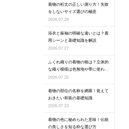
着物の裄丈の正しい測り方！失敗
をしないサイズ選びの極意
2026.07.29
浴衣と振袖の明確な違いとは？着
用シーンと基礎知識を解説
2026.07.27
ふくれ織りの着物の格は？立体的
な織り模様は色無地や帯に使われ
格は控えめ
2026.07.25
着物の部位の名称を網羅！覚えて
おきたい和装の基礎知識
2026.07.23
着物の色に秘められた意味！伝統
の美しさを知る粋な選び方