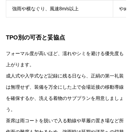
強雨や横なぐり、風速8m/s以上
やめ
TPO別の可否と妥協点
フォーマル度が高いほど、濡れやシミを避ける優先度も
上がります。
成人式や入学式など記録に残る日なら、正絹の第一礼装
は無理せず、装備を万全にした上で会場近接の移動導線
を確保するか、洗える着物のサブプランを用意しましょ
う。
茶席は雨コートを脱いで入る動線や草履の置き場など所
作面の難度も加わるため、強雨時は延期や洋装への切替