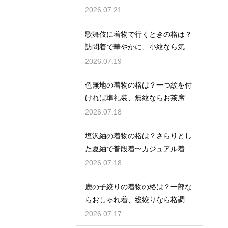
2026.07.21
歌舞伎に着物で行くときの格は？
訪問着で華やかに、小紋なら気軽
な観劇に
2026.07.19
色無地の着物の格は？一つ紋を付
ければ準礼装、無紋ならお茶席向
きの格
2026.07.18
塩沢紬の着物の格は？さらりとし
た夏紬で普段着〜カジュアル着物
として活躍
2026.07.18
鹿の子絞りの着物の格は？一部な
らおしゃれ着、総絞りなら格調高
い晴れ着に
2026.07.17